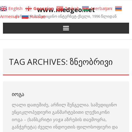
Skip
www.medgeo.net
English
Georgian
Turkish
Azerbaijani
to
Armenian
Russian
ქართული სამედიცინო ინტერნეტ-ქსელი, 1996 წლიდან
content
TAG ARCHIVES: ᲖᲜᲔᲝᲑᲠᲘᲕᲘ
ᲘᲝᲒᲐ
ლალი დათეშიძე, არჩილ შენგელია. სამედიცინო
ენციკლოპედიური განმარტებითი ლექსიკონი
იოგა – (სანსკრიტი yoga აზრების თავმოყრა,
განჭვრეტა) ძველი ინდოეთის ფილოსოფიური და