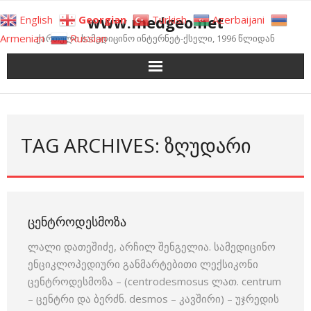
Skip
www.medgeo.net
English
Georgian
Turkish
Azerbaijani
to
Armenian
Russian
ქართული სამედიცინო ინტერნეტ-ქსელი, 1996 წლიდან
content
TAG ARCHIVES: ᲖᲦᲣᲓᲐᲠᲘ
ᲪᲔᲜᲢᲠᲝᲓᲔᲡᲛᲝᲖᲐ
ლალი დათეშიძე, არჩილ შენგელია. სამედიცინო
ენციკლოპედიური განმარტებითი ლექსიკონი
ცენტროდესმოზა – (centrodesmosus ლათ. centrum
– ცენტრი და ბერძნ. desmos – კავშირი) – უჯრედის