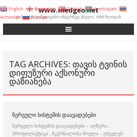
Skip
www.medgeo.net
English
Georgian
Turkish
Azerbaijani
to
Armenian
Russian
ქართული სამედიცინო ინტერნეტ-ქსელი, 1996 წლიდან
content
TAG ARCHIVES: ᲗᲐᲕᲘᲡ ᲢᲕᲘᲜᲘᲡ
ᲓᲘᲤᲣᲖᲣᲠᲘ ᲐᲥᲡᲝᲜᲣᲠᲘ
ᲓᲐᲖᲘᲐᲜᲔᲑᲐ
ᲜᲔᲠᲕᲣᲚᲘ ᲡᲘᲡᲢᲔᲛᲘᲡ ᲓᲐᲐᲕᲐᲓᲔᲑᲔᲑᲘ
ნერვული სისტემის დაავადებები – აღწერა ,
პროფილაქტიკა , მკურნალობა მოვლა – უძველეს