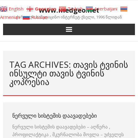
Skip
www.medgeo.net
English
Georgian
Turkish
Azerbaijani
to
Armenian
Russian
ქართული სამედიცინო ინტერნეტ-ქსელი, 1996 წლიდან
content
TAG ARCHIVES: ᲗᲐᲕᲘᲡ ᲢᲕᲘᲜᲘᲡ
ᲘᲜᲡᲣᲚᲢᲘ ᲗᲐᲕᲘᲡ ᲢᲕᲘᲜᲘᲡ
ᲙᲝᲞᲠᲔᲡᲘᲐ
ᲜᲔᲠᲕᲣᲚᲘ ᲡᲘᲡᲢᲔᲛᲘᲡ ᲓᲐᲐᲕᲐᲓᲔᲑᲔᲑᲘ
ნერვული სისტემის დაავადებები – აღწერა ,
პროფილაქტიკა , მკურნალობა მოვლა – უძველეს