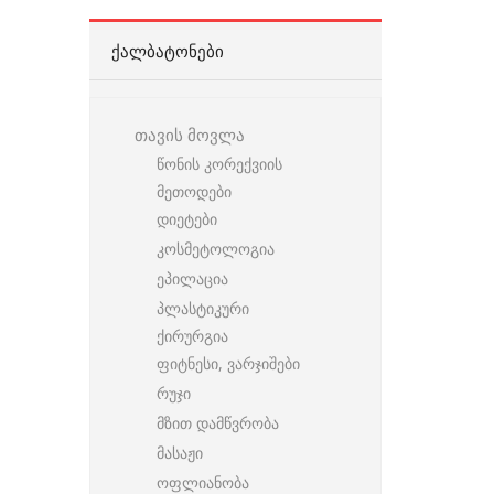
ᲥᲐᲚᲑᲐᲢᲝᲜᲔᲑᲘ
თავის მოვლა
წონის კორექვიის
მეთოდები
დიეტები
კოსმეტოლოგია
ეპილაცია
პლასტიკური
ქირურგია
ფიტნესი, ვარჯიშები
რუჯი
მზით დამწვრობა
მასაჟი
ოფლიანობა