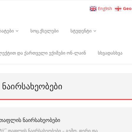
English
Geo
რატები
სოც.ქსელები
სტუდენტი
ელექტით და ქართველი ექიმები ონ-ლაინ
სხვადასხვა
 ᲜᲐᲘᲠᲡᲐᲮᲔᲝᲑᲔᲑᲘ
ᲗᲐᲤᲚᲘᲡ ᲜᲐᲘᲠᲡᲐᲮᲔᲝᲑᲔᲑᲘ
ðŸ¯ თაფლის ნაირსახეობები – გემო, ფერი და