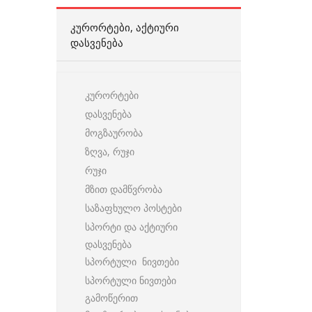
ᲙᲣᲠᲝᲠᲢᲔᲑᲘ, ᲐᲥᲢᲘᲣᲠᲘ
ᲓᲐᲡᲕᲔᲜᲔᲑᲐ
კურორტები
დასვენება
მოგზაურობა
ზღვა, რუჯი
რუჯი
მზით დამწვრობა
საზაფხულო პოსტები
სპორტი და აქტიური
დასვენება
სპორტული ნივთები
სპორტული ნივთები
გამოწერით