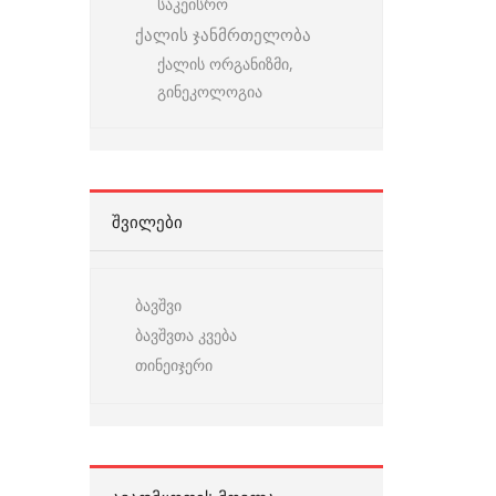
საკეისრო
ქალის ჯანმრთელობა
ქალის ორგანიზმი,
გინეკოლოგია
ᲨᲕᲘᲚᲔᲑᲘ
ბავშვი
ბავშვთა კვება
თინეიჯერი