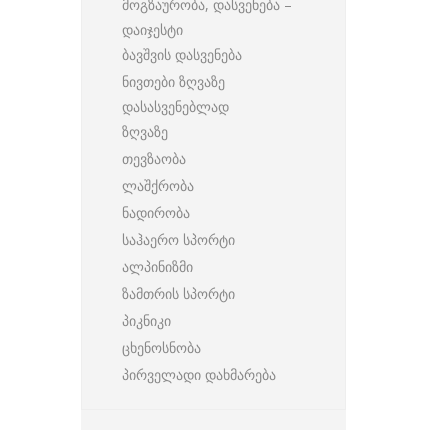
მოგზაურობა, დასვენება –
დაიჯესტი
ბავშვის დასვენება
ნივთები ზღვაზე
დასასვენებლად
ზღვაზე
თევზაობა
ლაშქრობა
ნადირობა
საჰაერო სპორტი
ალპინიზმი
ზამთრის სპორტი
პიკნიკი
ცხენოსნობა
პირველადი დახმარება