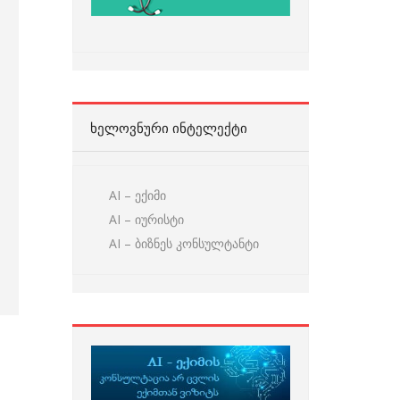
ᲮᲔᲚᲝᲕᲜᲣᲠᲘ ᲘᲜᲢᲔᲚᲔᲥᲢᲘ
AI – ექიმი
AI – იურისტი
AI – ბიზნეს კონსულტანტი