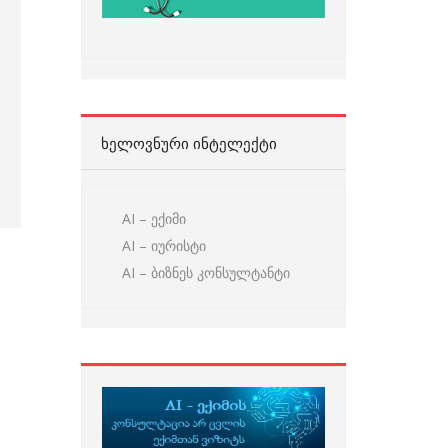
ᲮᲔᲚᲝᲕᲜᲣᲠᲘ ᲘᲜᲢᲔᲚᲔᲥᲢᲘ
AI – ექიმი
AI – იურისტი
AI – ბიზნეს კონსულტანტი