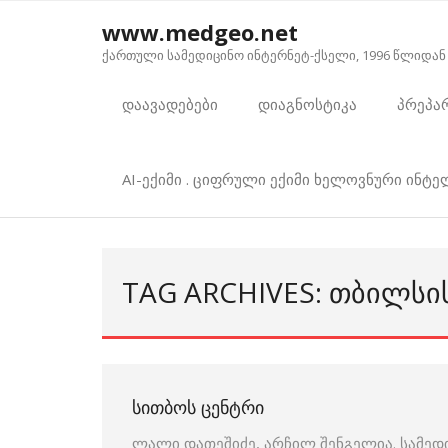
Skip
www.medgeo.net
to
ქართული სამედიცინო ინტერნეტ-ქსელი, 1996 წლიდან
content
დაავადებები
დიაგნოსტიკა
პრეპა
AI-ექიმი . ციფრული ექიმი ხელოვნური ინტ
TAG ARCHIVES: ᲗᲑᲘᲚᲡᲘ
ᲡᲘᲗᲑᲝᲡ ᲪᲔᲜᲢᲠᲘ
ლალი დათეშიძე, არჩილ შენგელია. სამედ