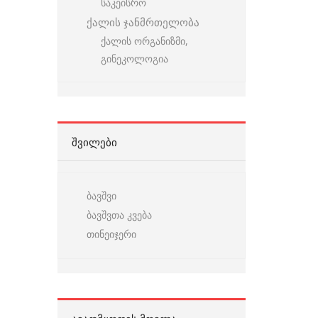
საკეისრო
ქალის ჯანმრთელობა
ქალის ორგანიზმი,
გინეკოლოგია
ᲨᲕᲘᲚᲔᲑᲘ
ბავშვი
ბავშვთა კვება
თინეიჯერი