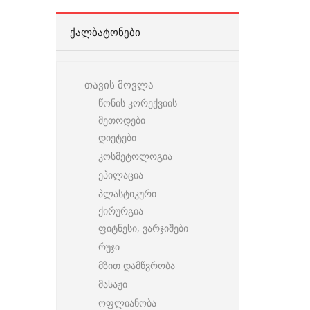
ᲥᲐᲚᲑᲐᲢᲝᲜᲔᲑᲘ
თავის მოვლა
წონის კორექვიის
მეთოდები
დიეტები
კოსმეტოლოგია
ეპილაცია
პლასტიკური
ქირურგია
ფიტნესი, ვარჯიშები
რუჯი
მზით დამწვრობა
მასაჟი
ოფლიანობა