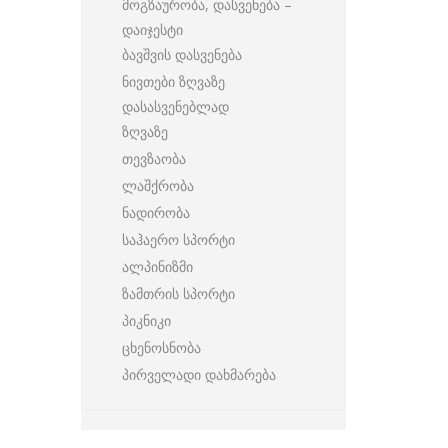
მოგზაურობა, დასვენება –
დაიჯესტი
ბავშვის დასვენება
ნივთები ზღვაზე
დასასვენებლად
ზღვაზე
თევზაობა
ლაშქრობა
ნადირობა
საჰაერო სპორტი
ალპინიზმი
ზამთრის სპორტი
პიკნიკი
ცხენოსნობა
პირველადი დახმარება