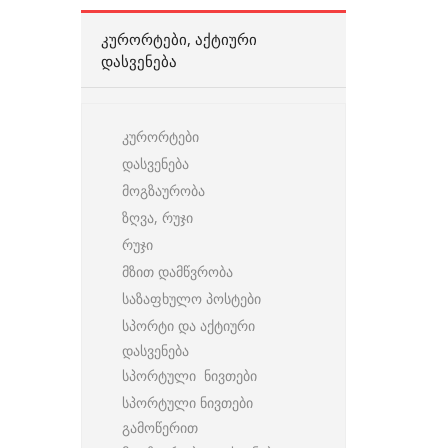
ᲙᲣᲠᲝᲠᲢᲔᲑᲘ, ᲐᲥᲢᲘᲣᲠᲘ
ᲓᲐᲡᲕᲔᲜᲔᲑᲐ
კურორტები
დასვენება
მოგზაურობა
ზღვა, რუჯი
რუჯი
მზით დამწვრობა
საზაფხულო პოსტები
სპორტი და აქტიური
დასვენება
სპორტული ნივთები
სპორტული ნივთები
გამოწერით