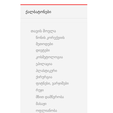
ᲥᲐᲚᲑᲐᲢᲝᲜᲔᲑᲘ
თავის მოვლა
წონის კორექვიის
მეთოდები
დიეტები
კოსმეტოლოგია
ეპილაცია
პლასტიკური
ქირურგია
ფიტნესი, ვარჯიშები
რუჯი
მზით დამწვრობა
მასაჟი
ოფლიანობა