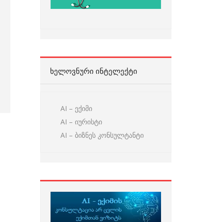
ᲮᲔᲚᲝᲕᲜᲣᲠᲘ ᲘᲜᲢᲔᲚᲔᲥᲢᲘ
AI – ექიმი
AI – იურისტი
AI – ბიზნეს კონსულტანტი