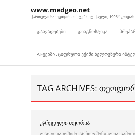
Skip
www.medgeo.net
to
ქართული სამედიცინო ინტერნეტ-ქსელი, 1996 წლიდან
content
დაავადებები
დიაგნოსტიკა
პრეპა
AI-ექიმი . ციფრული ექიმი ხელოვნური ინტ
TAG ARCHIVES: ᲗᲔᲝᲓᲝ
ᲣᲯᲠᲔᲓᲣᲚᲘ ᲗᲔᲝᲠᲘᲐ
ლალი დათეშიძე, არჩილ შენგელია. სამედ