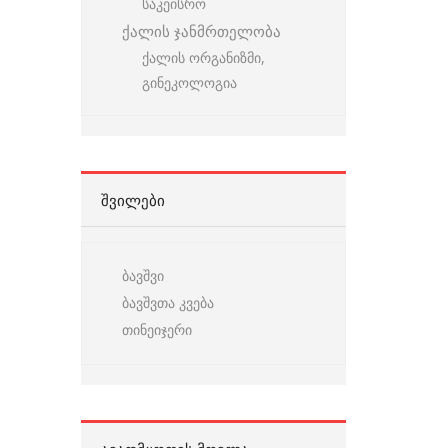
საკეისრო
ქალის ჯანმრთელობა
ქალის ორგანიზმი,
გინეკოლოგია
ᲨᲕᲘᲚᲔᲑᲘ
ბავშვი
ბავშვთა კვება
თინეიჯერი