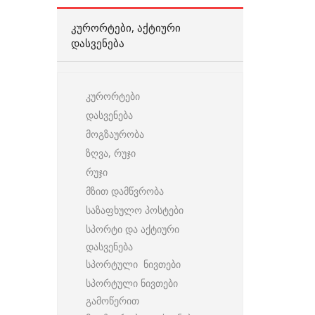
ᲙᲣᲠᲝᲠᲢᲔᲑᲘ, ᲐᲥᲢᲘᲣᲠᲘ
ᲓᲐᲡᲕᲔᲜᲔᲑᲐ
კურორტები
დასვენება
მოგზაურობა
ზღვა, რუჯი
რუჯი
მზით დამწვრობა
საზაფხულო პოსტები
სპორტი და აქტიური
დასვენება
სპორტული ნივთები
სპორტული ნივთები
გამოწერით