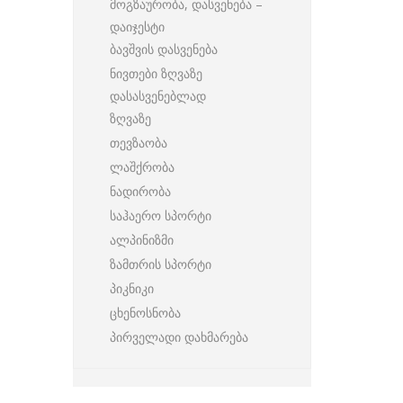
მოგზაურობა, დასვენება –
დაიჯესტი
ბავშვის დასვენება
ნივთები ზღვაზე
დასასვენებლად
ზღვაზე
თევზაობა
ლაშქრობა
ნადირობა
საჰაერო სპორტი
ალპინიზმი
ზამთრის სპორტი
პიკნიკი
ცხენოსნობა
პირველადი დახმარება