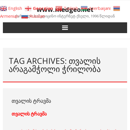
Skip
www.medgeo.net
English
Georgian
Turkish
Azerbaijani
to
Armenian
Russian
ქართული სამედიცინო ინტერნეტ-ქსელი, 1996 წლიდან
content
TAG ARCHIVES: ᲗᲕᲐᲚᲘᲡ
ᲐᲠᲐᲒᲐᲛᲭᲝᲚᲘ ᲭᲠᲘᲚᲝᲑᲐ
ᲗᲕᲐᲚᲘᲡ ᲢᲠᲐᲕᲛᲐ
თვალის ტრავმა