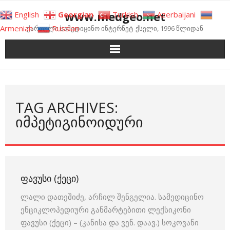
Skip
www.medgeo.net
English
Georgian
Turkish
Azerbaijani
to
Armenian
Russian
ქართული სამედიცინო ინტერნეტ-ქსელი, 1996 წლიდან
content
TAG ARCHIVES:
ᲘᲛᲞᲔᲢᲘᲒᲘᲜᲝᲘᲓᲣᲠᲘ
ᲤᲐᲕᲣᲡᲘ (ᲥᲔᲪᲘ)
ლალი დათეშიძე, არჩილ შენგელია. სამედიცინო
ენციკლოპედიური განმარტებითი ლექსიკონი
ფავუსი (ქეცი) – (კანისა და ვენ. დაავ.) სოკოვანი