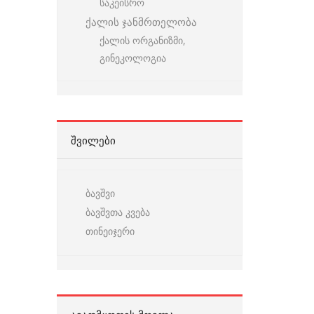
საკეისრო
ქალის ჯანმრთელობა
ქალის ორგანიზმი,
გინეკოლოგია
ᲨᲕᲘᲚᲔᲑᲘ
ბავშვი
ბავშვთა კვება
თინეიჯერი