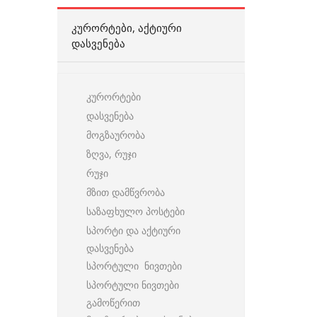
ᲙᲣᲠᲝᲠᲢᲔᲑᲘ, ᲐᲥᲢᲘᲣᲠᲘ
ᲓᲐᲡᲕᲔᲜᲔᲑᲐ
კურორტები
დასვენება
მოგზაურობა
ზღვა, რუჯი
რუჯი
მზით დამწვრობა
საზაფხულო პოსტები
სპორტი და აქტიური
დასვენება
სპორტული ნივთები
სპორტული ნივთები
გამოწერით