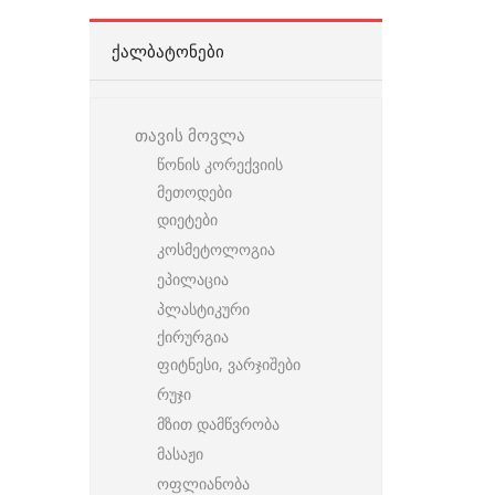
ᲥᲐᲚᲑᲐᲢᲝᲜᲔᲑᲘ
თავის მოვლა
წონის კორექვიის
მეთოდები
დიეტები
კოსმეტოლოგია
ეპილაცია
პლასტიკური
ქირურგია
ფიტნესი, ვარჯიშები
რუჯი
მზით დამწვრობა
მასაჟი
ოფლიანობა