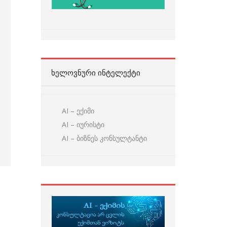
ᲮᲔᲚᲝᲕᲜᲣᲠᲘ ᲘᲜᲢᲔᲚᲔᲥᲢᲘ
AI – ექიმი
AI – იურისტი
AI – ბიზნეს კონსულტანტი