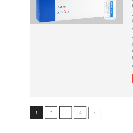
1
2
…
4