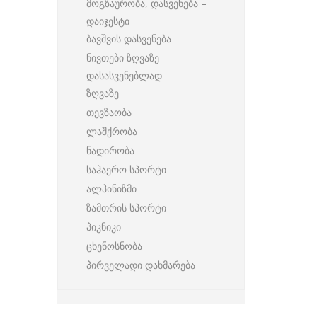
მოგზაურობა, დასვენება –
დაიჯესტი
ბავშვის დასვენება
ნივთები ზღვაზე
დასასვენებლად
ზღვაზე
თევზაობა
ლაშქრობა
ნადირობა
საჰაერო სპორტი
ალპინიზმი
ზამთრის სპორტი
პიკნიკი
ცხენოსნობა
პირველადი დახმარება