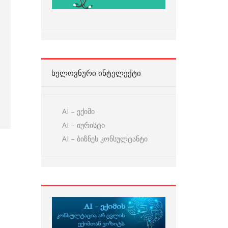
ᲮᲔᲚᲝᲕᲜᲣᲠᲘ ᲘᲜᲢᲔᲚᲔᲥᲢᲘ
AI – ექიმი
AI – იურისტი
AI – ბიზნეს კონსულტანტი