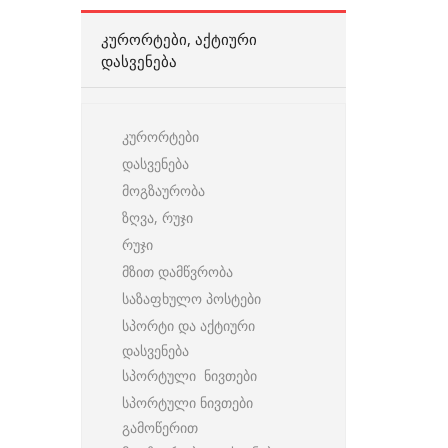
ᲙᲣᲠᲝᲠᲢᲔᲑᲘ, ᲐᲥᲢᲘᲣᲠᲘ
ᲓᲐᲡᲕᲔᲜᲔᲑᲐ
კურორტები
დასვენება
მოგზაურობა
ზღვა, რუჯი
რუჯი
მზით დამწვრობა
საზაფხულო პოსტები
სპორტი და აქტიური
დასვენება
სპორტული ნივთები
სპორტული ნივთები
გამოწერით