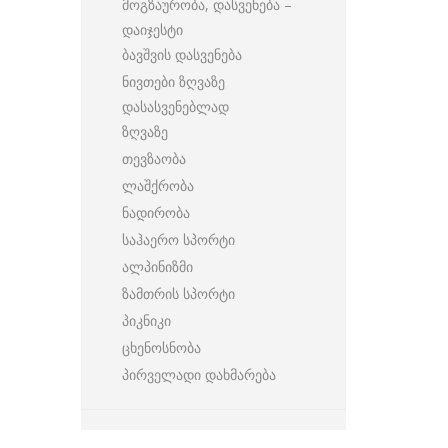
მოგზაურობა, დასვენება –
დაიჯესტი
ბავშვის დასვენება
ნივთები ზღვაზე
დასასვენებლად
ზღვაზე
თევზაობა
ლაშქრობა
ნადირობა
საჰაერო სპორტი
ალპინიზმი
ზამთრის სპორტი
პიკნიკი
ცხენოსნობა
პირველადი დახმარება