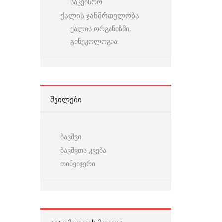
საკეისრო
ქალის ჯანმრთელობა
ქალის ორგანიზმი,
გინეკოლოგია
ᲨᲕᲘᲚᲔᲑᲘ
ბავშვი
ბავშვთა კვება
თინეიჯერი