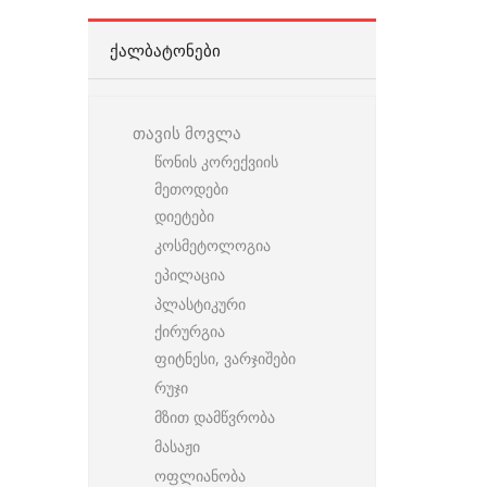
ᲥᲐᲚᲑᲐᲢᲝᲜᲔᲑᲘ
თავის მოვლა
წონის კორექვიის
მეთოდები
დიეტები
კოსმეტოლოგია
ეპილაცია
პლასტიკური
ქირურგია
ფიტნესი, ვარჯიშები
რუჯი
მზით დამწვრობა
მასაჟი
ოფლიანობა