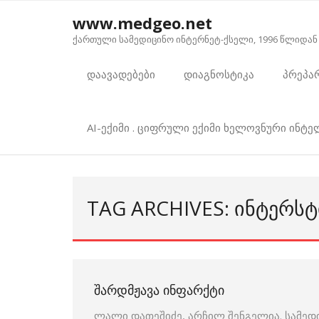
Skip
www.medgeo.net
to
ქართული სამედიცინო ინტერნეტ-ქსელი, 1996 წლიდან
content
დაავადებები
დიაგნოსტიკა
პრეპა
AI-ექიმი . ციფრული ექიმი ხელოვნური ინტ
TAG ARCHIVES: ᲘᲜᲢᲔᲠᲡ
ᲨᲐᲠᲓᲛᲟᲐᲕᲐ ᲘᲜᲤᲐᲠᲥᲢᲘ
ლალი დათეშიძე, არჩილ შენგელია. სამედ