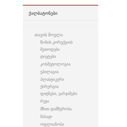
ᲥᲐᲚᲑᲐᲢᲝᲜᲔᲑᲘ
თავის მოვლა
წონის კორექვიის
მეთოდები
დიეტები
კოსმეტოლოგია
ეპილაცია
პლასტიკური
ქირურგია
ფიტნესი, ვარჯიშები
რუჯი
მზით დამწვრობა
მასაჟი
ოფლიანობა