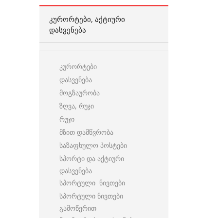
ᲙᲣᲠᲝᲠᲢᲔᲑᲘ, ᲐᲥᲢᲘᲣᲠᲘ
ᲓᲐᲡᲕᲔᲜᲔᲑᲐ
კურორტები
დასვენება
მოგზაურობა
ზღვა, რუჯი
რუჯი
მზით დამწვრობა
საზაფხულო პოსტები
სპორტი და აქტიური
დასვენება
სპორტული ნივთები
სპორტული ნივთები
გამოწერით