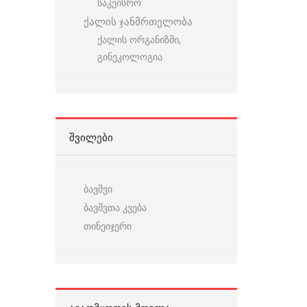
საკეისრო
ქალის ჯანმრთელობა
ქალის ორგანიზმი,
გინეკოლოგია
ᲨᲕᲘᲚᲔᲑᲘ
ბავშვი
ბავშვთა კვება
თინეიჯერი