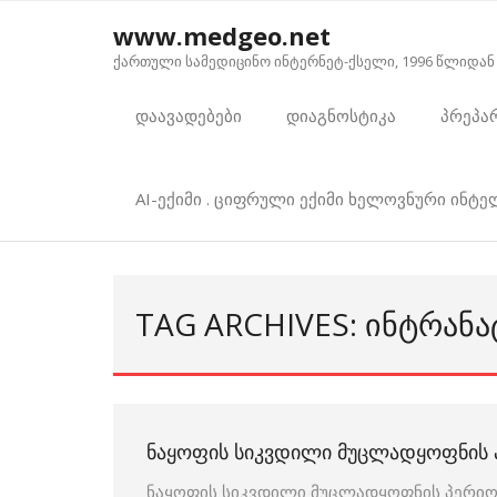
Skip
www.medgeo.net
to
ქართული სამედიცინო ინტერნეტ-ქსელი, 1996 წლიდან
content
დაავადებები
დიაგნოსტიკა
პრეპა
AI-ექიმი . ციფრული ექიმი ხელოვნური ინტ
TAG ARCHIVES: ᲘᲜᲢᲠᲐᲜ
ᲜᲐᲧᲝᲤᲘᲡ ᲡᲘᲙᲕᲓᲘᲚᲘ ᲛᲣᲪᲚᲐᲓᲧᲝᲤᲜᲘᲡ
ნაყოფის სიკვდილი მუცლადყოფნის პერიო