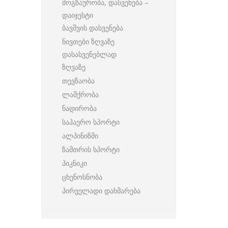
მოგზაურობა, დასვენება –
დაიჯესტი
ბავშვის დასვენება
ნივთები ზღვაზე
დასასვენებლად
ზღვაზე
თევზაობა
ლაშქრობა
ნადირობა
საჰაერო სპორტი
ალპინიზმი
ზამთრის სპორტი
პიკნიკი
ცხენოსნობა
პირველადი დახმარება