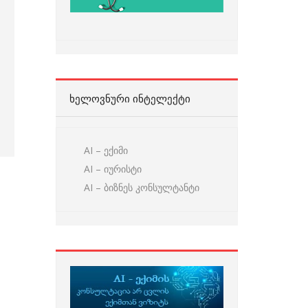
ᲮᲔᲚᲝᲕᲜᲣᲠᲘ ᲘᲜᲢᲔᲚᲔᲥᲢᲘ
AI – ექიმი
AI – იურისტი
AI – ბიზნეს კონსულტანტი