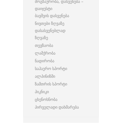
მოგზაურობა, დასვენება –
დაიჯესტი
ბავშვის დასვენება
ნივთები ზღვაზე
დასასვენებლად
ზღვაზე
თევზაობა
ლაშქრობა
ნადირობა
საჰაერო სპორტი
ალპინიზმი
ზამთრის სპორტი
პიკნიკი
ცხენოსნობა
პირველადი დახმარება