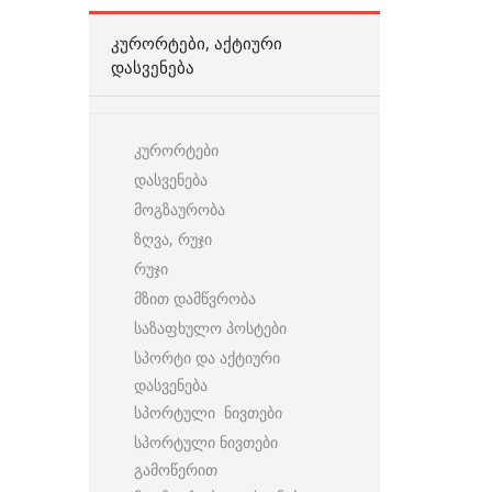
ᲙᲣᲠᲝᲠᲢᲔᲑᲘ, ᲐᲥᲢᲘᲣᲠᲘ
ᲓᲐᲡᲕᲔᲜᲔᲑᲐ
კურორტები
დასვენება
მოგზაურობა
ზღვა, რუჯი
რუჯი
მზით დამწვრობა
საზაფხულო პოსტები
სპორტი და აქტიური
დასვენება
სპორტული ნივთები
სპორტული ნივთები
გამოწერით