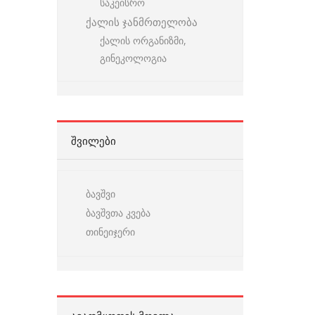
საკეისრო
ქალის ჯანმრთელობა
ქალის ორგანიზმი,
გინეკოლოგია
ᲨᲕᲘᲚᲔᲑᲘ
ბავშვი
ბავშვთა კვება
თინეიჯერი