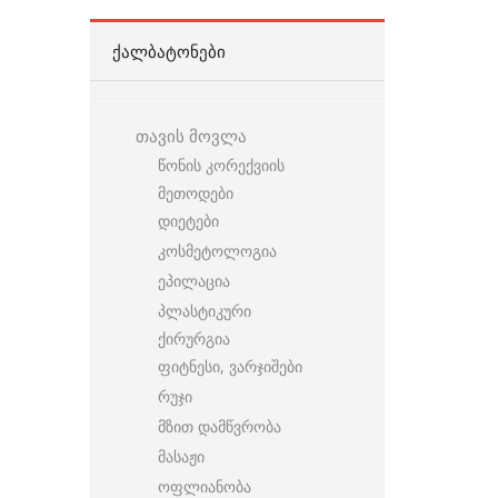
ᲥᲐᲚᲑᲐᲢᲝᲜᲔᲑᲘ
თავის მოვლა
წონის კორექვიის
მეთოდები
დიეტები
კოსმეტოლოგია
ეპილაცია
პლასტიკური
ქირურგია
ფიტნესი, ვარჯიშები
რუჯი
მზით დამწვრობა
მასაჟი
ოფლიანობა