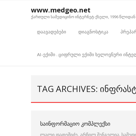
Skip
www.medgeo.net
to
ქართული სამედიცინო ინტერნეტ-ქსელი, 1996 წლიდან
content
დაავადებები
დიაგნოსტიკა
პრეპა
AI-ექიმი . ციფრული ექიმი ხელოვნური ინტ
TAG ARCHIVES: ᲘᲜᲤᲠᲐ
ᲡᲐᲘᲜᲤᲝᲠᲛᲐᲪᲘᲝ ᲙᲝᲛᲞᲚᲔᲥᲡᲘ
ლალი დათეშიძე, არჩილ შენგელია. სამედ