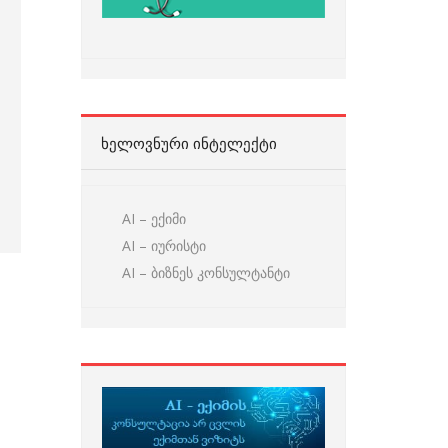
ᲮᲔᲚᲝᲕᲜᲣᲠᲘ ᲘᲜᲢᲔᲚᲔᲥᲢᲘ
AI – ექიმი
AI – იურისტი
AI – ბიზნეს კონსულტანტი