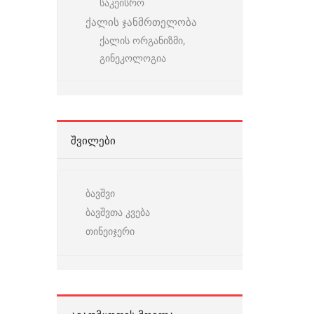
საკეისრო
ქალის ჯანმრთელობა
ქალის ორგანიზმი,
გინეკოლოგია
ᲨᲕᲘᲚᲔᲑᲘ
ბავშვი
ბავშვთა კვება
თინეიჯერი