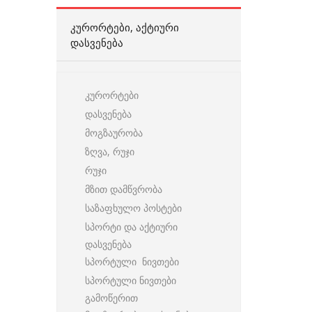
ᲙᲣᲠᲝᲠᲢᲔᲑᲘ, ᲐᲥᲢᲘᲣᲠᲘ
ᲓᲐᲡᲕᲔᲜᲔᲑᲐ
კურორტები
დასვენება
მოგზაურობა
ზღვა, რუჯი
რუჯი
მზით დამწვრობა
საზაფხულო პოსტები
სპორტი და აქტიური
დასვენება
სპორტული ნივთები
სპორტული ნივთები
გამოწერით