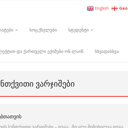
English
Geo
რატები
სოც.ქსელები
სტუდენტი
ელექტით და ქართველი ექიმები ონ-ლაინ
სხვადასხვა
ᲣᲜᲗᲥᲕᲘᲗᲘ ᲕᲐᲠᲯᲘᲨᲔᲑᲘ
ᲧᲔᲑᲗᲐᲗᲕᲘᲡ
თვის სუნთქვითი ვარჯიშები – იოგა . მოკლე მიმოხილვა იოგა