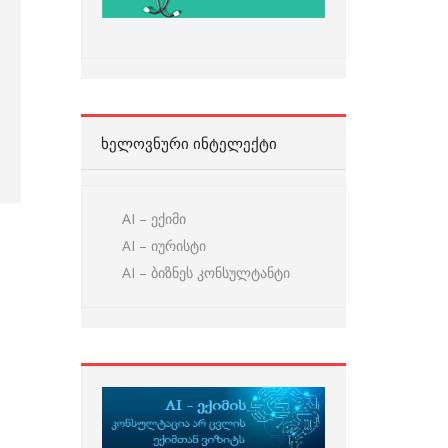
ᲮᲔᲚᲝᲕᲜᲣᲠᲘ ᲘᲜᲢᲔᲚᲔᲥᲢᲘ
AI – ექიმი
AI – იურისტი
AI – ბიზნეს კონსულტანტი