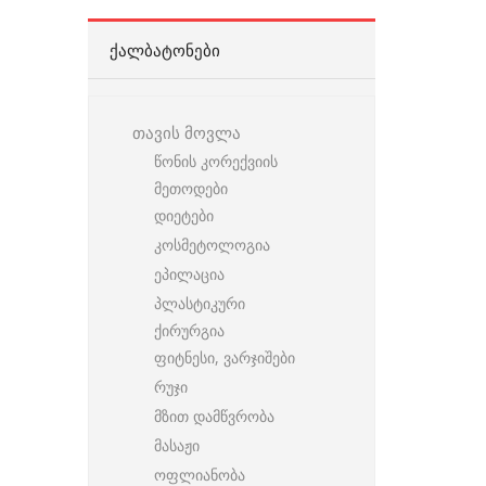
ᲥᲐᲚᲑᲐᲢᲝᲜᲔᲑᲘ
თავის მოვლა
წონის კორექვიის
მეთოდები
დიეტები
კოსმეტოლოგია
ეპილაცია
პლასტიკური
ქირურგია
ფიტნესი, ვარჯიშები
რუჯი
მზით დამწვრობა
მასაჟი
ოფლიანობა