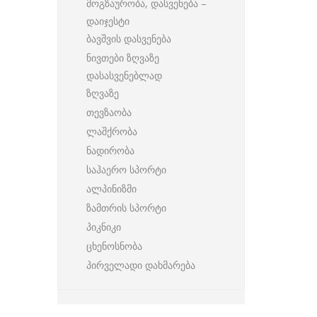
მოგზაურობა, დასვენება –
დაიჯესტი
ბავშვის დასვენება
ნივთები ზღვაზე
დასასვენებლად
ზღვაზე
თევზაობა
ლაშქრობა
ნადირობა
საჰაერო სპორტი
ალპინიზმი
ზამთრის სპორტი
პიკნიკი
ცხენოსნობა
პირველადი დახმარება