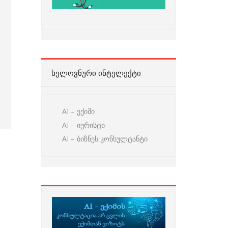
ᲮᲔᲚᲝᲕᲜᲣᲠᲘ ᲘᲜᲢᲔᲚᲔᲥᲢᲘ
AI – ექიმი
AI – იურისტი
AI – ბიზნეს კონსულტანტი