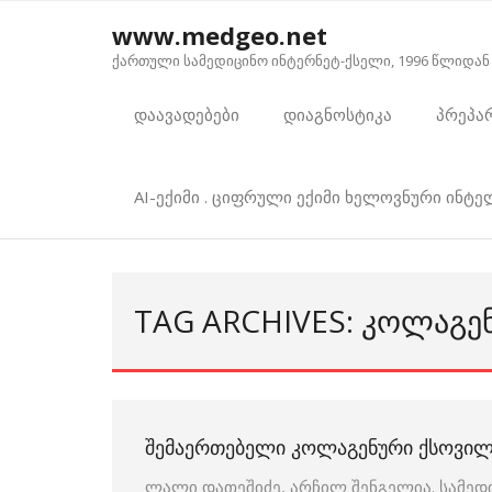
Skip
www.medgeo.net
to
ქართული სამედიცინო ინტერნეტ-ქსელი, 1996 წლიდან
content
დაავადებები
დიაგნოსტიკა
პრეპა
AI-ექიმი . ციფრული ექიმი ხელოვნური ინტ
TAG ARCHIVES: ᲙᲝᲚᲐᲒᲔ
ᲨᲔᲛᲐᲔᲠᲗᲔᲑᲔᲚᲘ ᲙᲝᲚᲐᲒᲔᲜᲣᲠᲘ ᲥᲡᲝᲕᲘᲚᲘ,
ლალი დათეშიძე, არჩილ შენგელია. სამედ