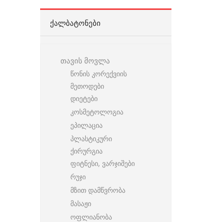
ᲥᲐᲚᲑᲐᲢᲝᲜᲔᲑᲘ
თავის მოვლა
წონის კორექვიის
მეთოდები
დიეტები
კოსმეტოლოგია
ეპილაცია
პლასტიკური
ქირურგია
ფიტნესი, ვარჯიშები
რუჯი
მზით დამწვრობა
მასაჟი
ოფლიანობა