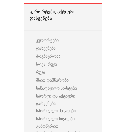
ᲙᲣᲠᲝᲠᲢᲔᲑᲘ, ᲐᲥᲢᲘᲣᲠᲘ
ᲓᲐᲡᲕᲔᲜᲔᲑᲐ
კურორტები
დასვენება
მოგზაურობა
ზღვა, რუჯი
რუჯი
მზით დამწვრობა
საზაფხულო პოსტები
სპორტი და აქტიური
დასვენება
სპორტული ნივთები
სპორტული ნივთები
გამოწერით