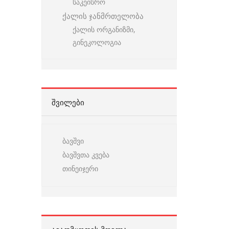
საკეისრო
ქალის ჯანმრთელობა
ქალის ორგანიზმი,
გინეკოლოგია
ᲨᲕᲘᲚᲔᲑᲘ
ბავშვი
ბავშვთა კვება
თინეიჯერი