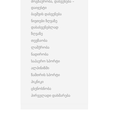
მოგზაურობა, დასვენება –
დაიჯესტი
ბავშვის დასვენება
ნივთები ზღვაზე
დასასვენებლად
ზღვაზე
თევზაობა
ლაშქრობა
ნადირობა
საჰაერო სპორტი
ალპინიზმი
ზამთრის სპორტი
პიკნიკი
ცხენოსნობა
პირველადი დახმარება