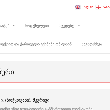
English
Geo
რატები
სოც.ქსელები
სტუდენტი
ელექტით და ქართველი ექიმები ონ-ლაინ
სხვადასხვა
ᲜᲣᲠᲘ
 (ᲑᲝᲭᲙᲝᲕᲐᲜᲘ), ᲛᲙᲕᲠᲘᲕᲘ
იცინო ენციკლოპედიური განმარტებითი ლექსიკონი