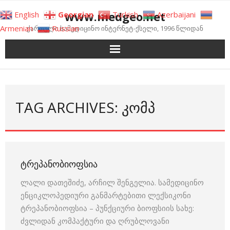
Skip
www.medgeo.net
English
Georgian
Turkish
Azerbaijani
to
Armenian
Russian
ქართული სამედიცინო ინტერნეტ-ქსელი, 1996 წლიდან
content
TAG ARCHIVES: ᲙᲝᲛᲞ
ᲢᲠᲔᲞᲐᲜᲝᲑᲘᲝᲤᲡᲘᲐ
ლალი დათეშიძე, არჩილ შენგელია. სამედიცინო
ენციკლოპედიური განმარტებითი ლექსიკონი
ტრეპანობიოფსია – პუნქციური ბიოფსიის სახე:
ძვლიდან კომპაქტური და ღრუბლოვანი