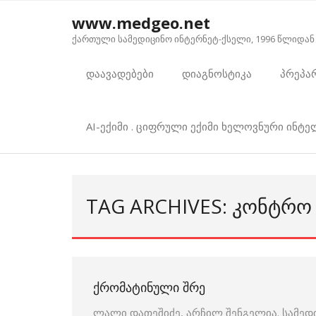
Skip
www.medgeo.net
to
ქართული სამედიცინო ინტერნეტ-ქსელი, 1996 წლიდან
content
დაავადებები
დიაგნოსტიკა
პრეპა
AI-ექიმი . ციფრული ექიმი ხელოვნური ინტ
TAG ARCHIVES: ᲙᲝᲜᲢᲠᲝ
ᲥᲠᲝᲛᲐᲢᲘᲜᲣᲚᲘ ᲨᲠᲔ
ლალი დათეშიძე, არჩილ შენგელია. სამედ