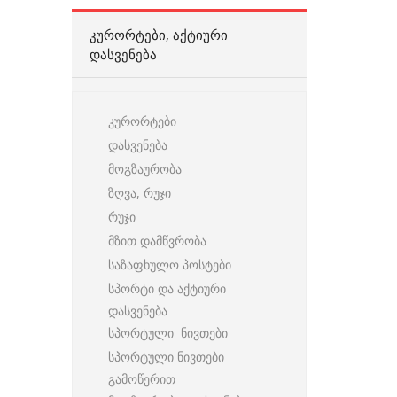
ᲙᲣᲠᲝᲠᲢᲔᲑᲘ, ᲐᲥᲢᲘᲣᲠᲘ
ᲓᲐᲡᲕᲔᲜᲔᲑᲐ
კურორტები
დასვენება
მოგზაურობა
ზღვა, რუჯი
რუჯი
მზით დამწვრობა
საზაფხულო პოსტები
სპორტი და აქტიური
დასვენება
სპორტული ნივთები
სპორტული ნივთები
გამოწერით