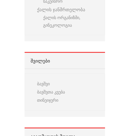
საკეისრო
ქალის ჯანმრთელობა
ქალის ორგანიზმი,
გინეკოლოგია
ᲨᲕᲘᲚᲔᲑᲘ
ბავშვი
ბავშვთა კვება
თინეიჯერი