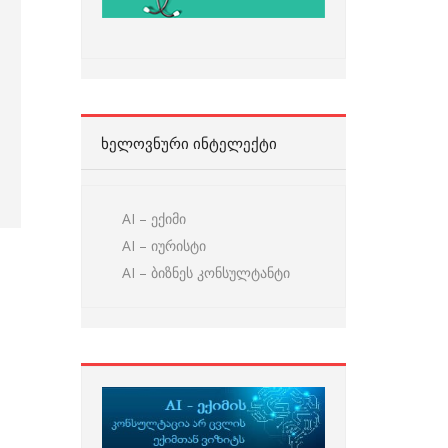
ᲮᲔᲚᲝᲕᲜᲣᲠᲘ ᲘᲜᲢᲔᲚᲔᲥᲢᲘ
AI – ექიმი
AI – იურისტი
AI – ბიზნეს კონსულტანტი