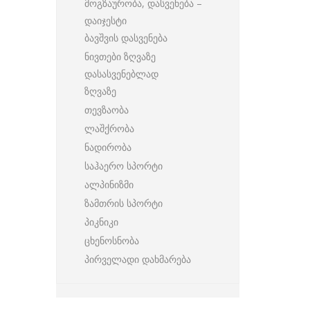
მოგზაურობა, დასვენება –
დაიჯესტი
ბავშვის დასვენება
ნივთები ზღვაზე
დასასვენებლად
ზღვაზე
თევზაობა
ლაშქრობა
ნადირობა
საჰაერო სპორტი
ალპინიზმი
ზამთრის სპორტი
პიკნიკი
ცხენოსნობა
პირველადი დახმარება