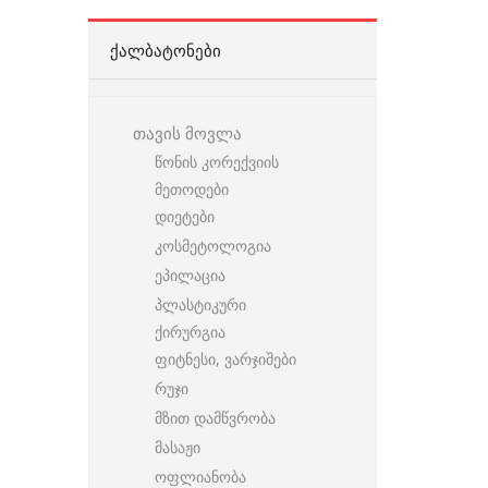
ᲥᲐᲚᲑᲐᲢᲝᲜᲔᲑᲘ
თავის მოვლა
წონის კორექვიის
მეთოდები
დიეტები
კოსმეტოლოგია
ეპილაცია
პლასტიკური
ქირურგია
ფიტნესი, ვარჯიშები
რუჯი
მზით დამწვრობა
მასაჟი
ოფლიანობა