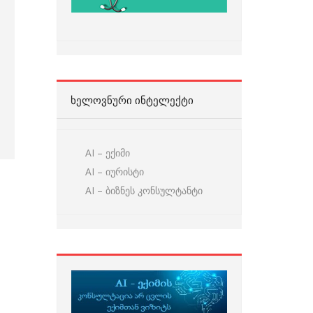
ᲮᲔᲚᲝᲕᲜᲣᲠᲘ ᲘᲜᲢᲔᲚᲔᲥᲢᲘ
AI – ექიმი
AI – იურისტი
AI – ბიზნეს კონსულტანტი