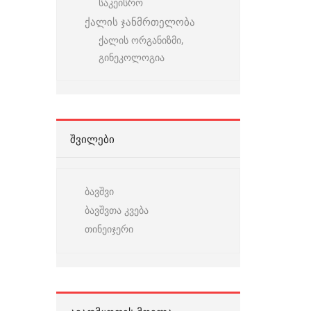
საკეისრო
ქალის ჯანმრთელობა
ქალის ორგანიზმი,
გინეკოლოგია
ᲨᲕᲘᲚᲔᲑᲘ
ბავშვი
ბავშვთა კვება
თინეიჯერი