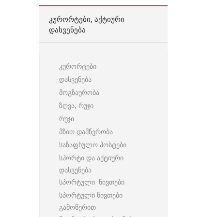
ᲙᲣᲠᲝᲠᲢᲔᲑᲘ, ᲐᲥᲢᲘᲣᲠᲘ
ᲓᲐᲡᲕᲔᲜᲔᲑᲐ
კურორტები
დასვენება
მოგზაურობა
ზღვა, რუჯი
რუჯი
მზით დამწვრობა
საზაფხულო პოსტები
სპორტი და აქტიური
დასვენება
სპორტული ნივთები
სპორტული ნივთები
გამოწერით