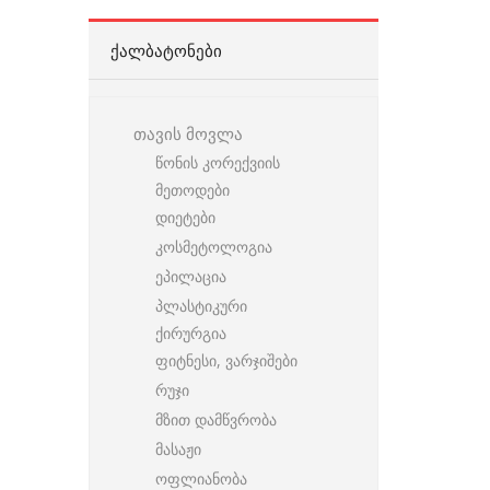
ᲥᲐᲚᲑᲐᲢᲝᲜᲔᲑᲘ
თავის მოვლა
წონის კორექვიის
მეთოდები
დიეტები
კოსმეტოლოგია
ეპილაცია
პლასტიკური
ქირურგია
ფიტნესი, ვარჯიშები
რუჯი
მზით დამწვრობა
მასაჟი
ოფლიანობა