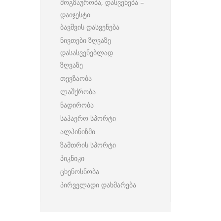
მოგზაურობა, დასვენება –
დაიჯესტი
ბავშვის დასვენება
ნივთები ზღვაზე
დასასვენებლად
ზღვაზე
თევზაობა
ლაშქრობა
ნადირობა
საჰაერო სპორტი
ალპინიზმი
ზამთრის სპორტი
პიკნიკი
ცხენოსნობა
პირველადი დახმარება