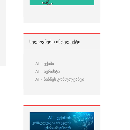
ᲮᲔᲚᲝᲕᲜᲣᲠᲘ ᲘᲜᲢᲔᲚᲔᲥᲢᲘ
AI – ექიმი
AI – იურისტი
AI – ბიზნეს კონსულტანტი