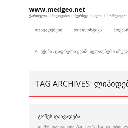
Skip
www.medgeo.net
to
ქართული სამედიცინო ინტერნეტ-ქსელი, 1996 წლიდან
content
დაავადებები
დიაგნოსტიკა
პრეპა
AI-ექიმი . ციფრული ექიმი ხელოვნური ინტ
TAG ARCHIVES: ᲚᲘᲞᲘᲓᲔ
ᲒᲝᲨᲔᲡ ᲓᲐᲐᲕᲐᲓᲔᲑᲐ
გოშეს დაავადება Gaucher’s disease ეტიო