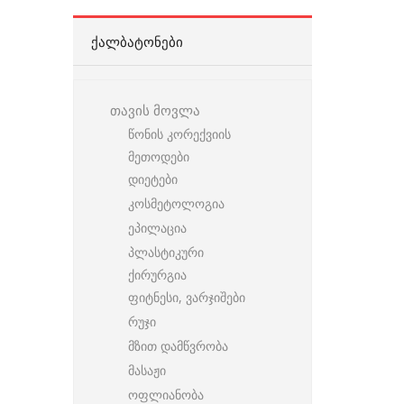
ᲥᲐᲚᲑᲐᲢᲝᲜᲔᲑᲘ
თავის მოვლა
წონის კორექვიის
მეთოდები
დიეტები
კოსმეტოლოგია
ეპილაცია
პლასტიკური
ქირურგია
ფიტნესი, ვარჯიშები
რუჯი
მზით დამწვრობა
მასაჟი
ოფლიანობა