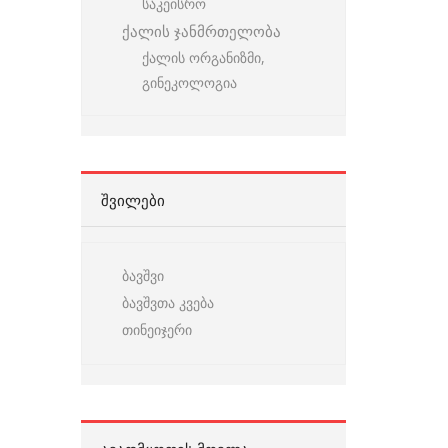
საკეისრო
ქალის ჯანმრთელობა
ქალის ორგანიზმი,
გინეკოლოგია
ᲨᲕᲘᲚᲔᲑᲘ
ბავშვი
ბავშვთა კვება
თინეიჯერი