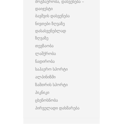
მოგზაურობა, დასვენება –
დაიჯესტი
ბავშვის დასვენება
ნივთები ზღვაზე
დასასვენებლად
ზღვაზე
თევზაობა
ლაშქრობა
ნადირობა
საჰაერო სპორტი
ალპინიზმი
ზამთრის სპორტი
პიკნიკი
ცხენოსნობა
პირველადი დახმარება