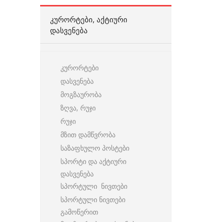
ᲙᲣᲠᲝᲠᲢᲔᲑᲘ, ᲐᲥᲢᲘᲣᲠᲘ
ᲓᲐᲡᲕᲔᲜᲔᲑᲐ
კურორტები
დასვენება
მოგზაურობა
ზღვა, რუჯი
რუჯი
მზით დამწვრობა
საზაფხულო პოსტები
სპორტი და აქტიური
დასვენება
სპორტული ნივთები
სპორტული ნივთები
გამოწერით