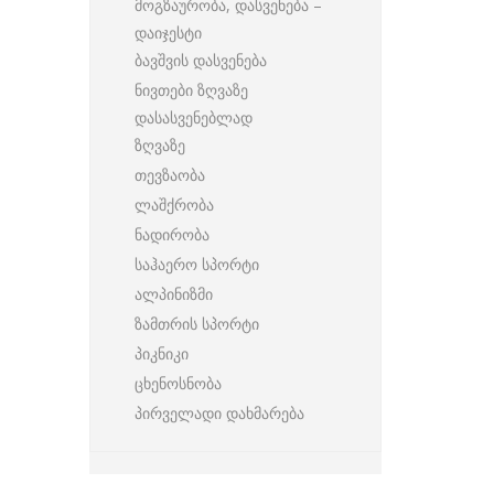
მოგზაურობა, დასვენება –
დაიჯესტი
ბავშვის დასვენება
ნივთები ზღვაზე
დასასვენებლად
ზღვაზე
თევზაობა
ლაშქრობა
ნადირობა
საჰაერო სპორტი
ალპინიზმი
ზამთრის სპორტი
პიკნიკი
ცხენოსნობა
პირველადი დახმარება