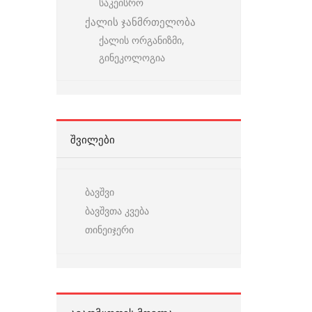
საკეისრო
ქალის ჯანმრთელობა
ქალის ორგანიზმი,
გინეკოლოგია
ᲨᲕᲘᲚᲔᲑᲘ
ბავშვი
ბავშვთა კვება
თინეიჯერი