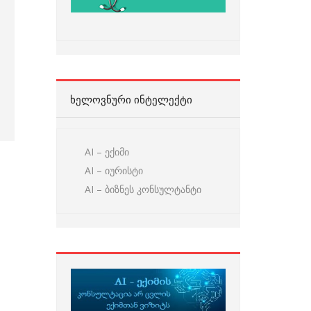
ᲮᲔᲚᲝᲕᲜᲣᲠᲘ ᲘᲜᲢᲔᲚᲔᲥᲢᲘ
AI – ექიმი
AI – იურისტი
AI – ბიზნეს კონსულტანტი