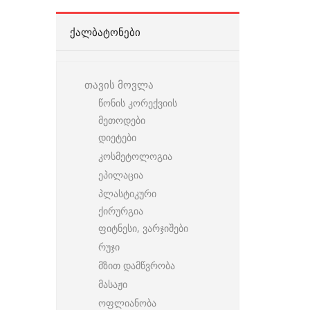
ᲥᲐᲚᲑᲐᲢᲝᲜᲔᲑᲘ
თავის მოვლა
წონის კორექვიის
მეთოდები
დიეტები
კოსმეტოლოგია
ეპილაცია
პლასტიკური
ქირურგია
ფიტნესი, ვარჯიშები
რუჯი
მზით დამწვრობა
მასაჟი
ოფლიანობა