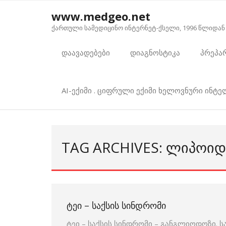
Skip
www.medgeo.net
to
ქართული სამედიცინო ინტერნეტ-ქსელი, 1996 წლიდან
content
დაავადებები
დიაგნოსტიკა
პრეპა
AI-ექიმი . ციფრული ექიმი ხელოვნური ინტ
TAG ARCHIVES: ᲚᲘᲞᲝᲘ
ᲢᲔᲘ – ᲡᲐᲥᲡᲘᲡ ᲡᲘᲜᲓᲠᲝᲛᲘ
ტეი – საქსის სინდრომი – განგლიოდოზი. ს