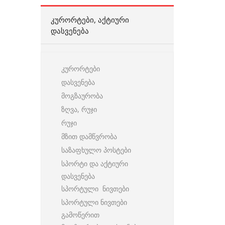
ᲙᲣᲠᲝᲠᲢᲔᲑᲘ, ᲐᲥᲢᲘᲣᲠᲘ
ᲓᲐᲡᲕᲔᲜᲔᲑᲐ
კურორტები
დასვენება
მოგზაურობა
ზღვა, რუჯი
რუჯი
მზით დამწვრობა
საზაფხულო პოსტები
სპორტი და აქტიური
დასვენება
სპორტული ნივთები
სპორტული ნივთები
გამოწერით