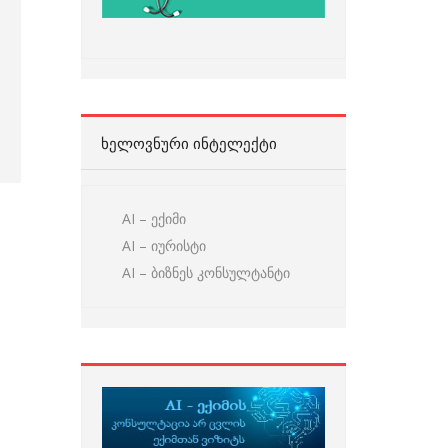
ᲮᲔᲚᲝᲕᲜᲣᲠᲘ ᲘᲜᲢᲔᲚᲔᲥᲢᲘ
AI – ექიმი
AI – იურისტი
AI – ბიზნეს კონსულტანტი