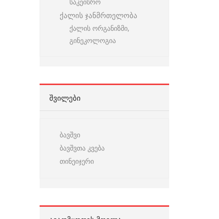
საკეისრო
ქალის ჯანმრთელობა
ქალის ორგანიზმი,
გინეკოლოგია
ᲨᲕᲘᲚᲔᲑᲘ
ბავშვი
ბავშვთა კვება
თინეიჯერი