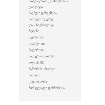
მოგზაურობა, დასვენება –
დაიჯესტი
ბავშვის დასვენება
ნივთები ზღვაზე
დასასვენებლად
ზღვაზე
თევზაობა
ლაშქრობა
ნადირობა
საჰაერო სპორტი
ალპინიზმი
ზამთრის სპორტი
პიკნიკი
ცხენოსნობა
პირველადი დახმარება