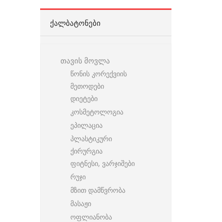
ᲥᲐᲚᲑᲐᲢᲝᲜᲔᲑᲘ
თავის მოვლა
წონის კორექვიის
მეთოდები
დიეტები
კოსმეტოლოგია
ეპილაცია
პლასტიკური
ქირურგია
ფიტნესი, ვარჯიშები
რუჯი
მზით დამწვრობა
მასაჟი
ოფლიანობა