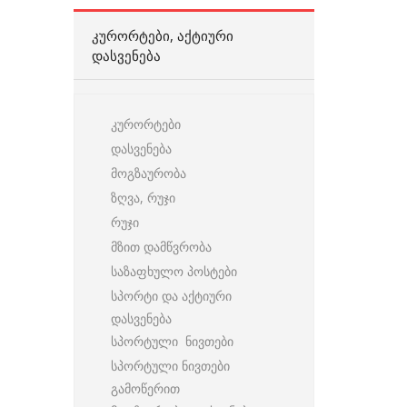
ᲙᲣᲠᲝᲠᲢᲔᲑᲘ, ᲐᲥᲢᲘᲣᲠᲘ
ᲓᲐᲡᲕᲔᲜᲔᲑᲐ
კურორტები
დასვენება
მოგზაურობა
ზღვა, რუჯი
რუჯი
მზით დამწვრობა
საზაფხულო პოსტები
სპორტი და აქტიური
დასვენება
სპორტული ნივთები
სპორტული ნივთები
გამოწერით