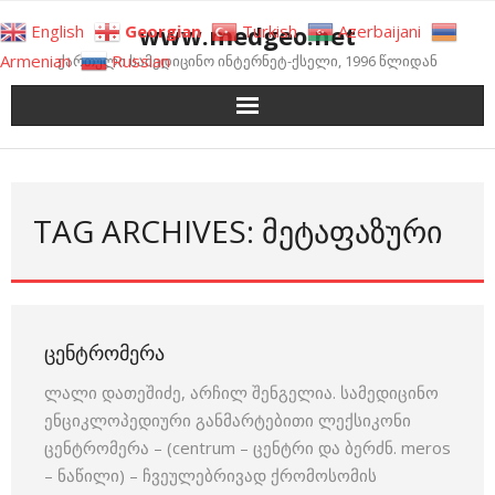
Skip
www.medgeo.net
English
Georgian
Turkish
Azerbaijani
to
Armenian
Russian
ქართული სამედიცინო ინტერნეტ-ქსელი, 1996 წლიდან
content
TAG ARCHIVES: ᲛᲔᲢᲐᲤᲐᲖᲣᲠᲘ
ᲪᲔᲜᲢᲠᲝᲛᲔᲠᲐ
ლალი დათეშიძე, არჩილ შენგელია. სამედიცინო
ენციკლოპედიური განმარტებითი ლექსიკონი
ცენტრომერა – (centrum – ცენტრი და ბერძნ. meros
– ნაწილი) – ჩვეულებრივად ქრომოსომის