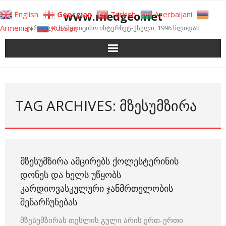
Skip
www.medgeo.net
English
Georgian
Turkish
Azerbaijani
to
Armenian
Russian
ქართული სამედიცინო ინტერნეტ-ქსელი, 1996 წლიდან
content
TAG ARCHIVES: ᲛᲖᲔᲡᲣᲛᲖᲘᲠᲐ
ᲛᲖᲔᲡᲣᲛᲖᲘᲠᲐ ᲐᲛᲪᲘᲠᲔᲑᲡ ᲥᲝᲚᲔᲡᲢᲔᲠᲘᲜᲘᲡ
ᲓᲝᲜᲔᲡ ᲓᲐ ᲮᲔᲚᲡ ᲣᲬᲧᲝᲑᲡ
ᲙᲐᲠᲓᲘᲝᲕᲐᲡᲙᲣᲚᲣᲠᲘ ᲯᲐᲜᲛᲠᲗᲔᲚᲝᲑᲘᲡ
ᲨᲔᲜᲐᲠᲩᲣᲜᲔᲑᲐᲡ
მზესუმზირას თესლის გული არის ერთ-ერთი