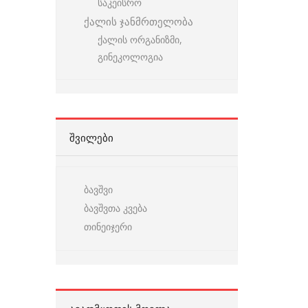
საკეისრო
ქალის ჯანმრთელობა
ქალის ორგანიზმი,
გინეკოლოგია
ᲨᲕᲘᲚᲔᲑᲘ
ბავშვი
ბავშვთა კვება
თინეიჯერი