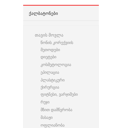
ᲥᲐᲚᲑᲐᲢᲝᲜᲔᲑᲘ
თავის მოვლა
წონის კორექვიის
მეთოდები
დიეტები
კოსმეტოლოგია
ეპილაცია
პლასტიკური
ქირურგია
ფიტნესი, ვარჯიშები
რუჯი
მზით დამწვრობა
მასაჟი
ოფლიანობა