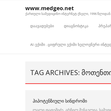
Skip
www.medgeo.net
to
ქართული სამედიცინო ინტერნეტ-ქსელი, 1996 წლიდან
content
დაავადებები
დიაგნოსტიკა
პრეპა
AI-ექიმი . ციფრული ექიმი ხელოვნური ინტ
TAG ARCHIVES: ᲛᲝᲗᲔᲜ
ᲰᲘᲞᲝᲢᲔᲜᲖᲘᲣᲚᲘ ᲡᲘᲜᲓᲠᲝᲛᲘ
ლალი დათეშიძე, არჩილ შენგელია. სამედ