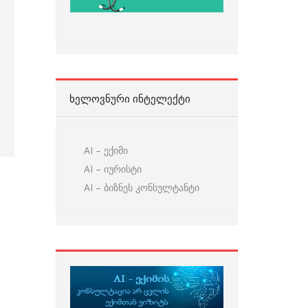
ᲮᲔᲚᲝᲕᲜᲣᲠᲘ ᲘᲜᲢᲔᲚᲔᲥᲢᲘ
AI – ექიმი
AI – იურისტი
AI – ბიზნეს კონსულტანტი