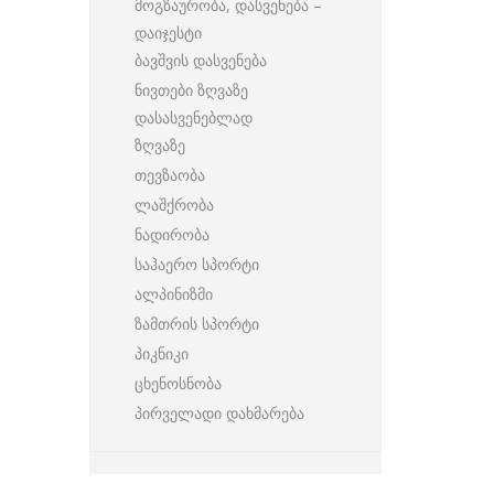
მოგზაურობა, დასვენება –
დაიჯესტი
ბავშვის დასვენება
ნივთები ზღვაზე
დასასვენებლად
ზღვაზე
თევზაობა
ლაშქრობა
ნადირობა
საჰაერო სპორტი
ალპინიზმი
ზამთრის სპორტი
პიკნიკი
ცხენოსნობა
პირველადი დახმარება