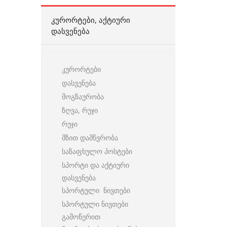
ᲙᲣᲠᲝᲠᲢᲔᲑᲘ, ᲐᲥᲢᲘᲣᲠᲘ
ᲓᲐᲡᲕᲔᲜᲔᲑᲐ
კურორტები
დასვენება
მოგზაურობა
ზღვა, რუჯი
რუჯი
მზით დამწვრობა
საზაფხულო პოსტები
სპორტი და აქტიური
დასვენება
სპორტული ნივთები
სპორტული ნივთები
გამოწერით