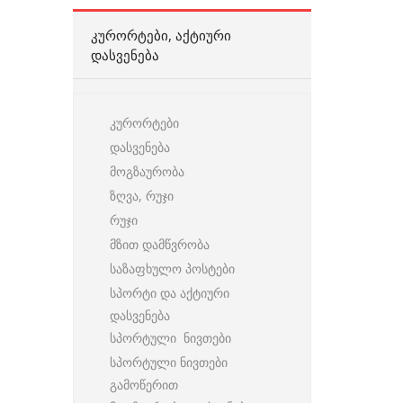
ᲙᲣᲠᲝᲠᲢᲔᲑᲘ, ᲐᲥᲢᲘᲣᲠᲘ
ᲓᲐᲡᲕᲔᲜᲔᲑᲐ
კურორტები
დასვენება
მოგზაურობა
ზღვა, რუჯი
რუჯი
მზით დამწვრობა
საზაფხულო პოსტები
სპორტი და აქტიური
დასვენება
სპორტული ნივთები
სპორტული ნივთები
გამოწერით