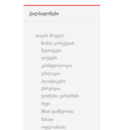
ᲥᲐᲚᲑᲐᲢᲝᲜᲔᲑᲘ
თავის მოვლა
წონის კორექვიის
მეთოდები
დიეტები
კოსმეტოლოგია
ეპილაცია
პლასტიკური
ქირურგია
ფიტნესი, ვარჯიშები
რუჯი
მზით დამწვრობა
მასაჟი
ოფლიანობა