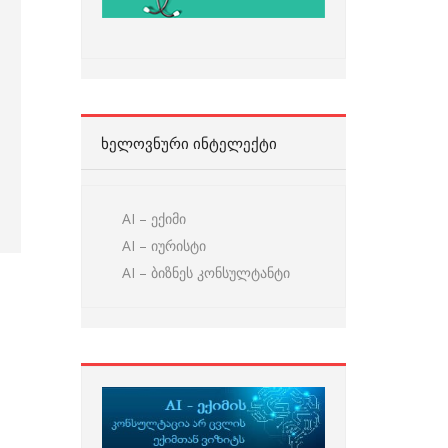
ᲮᲔᲚᲝᲕᲜᲣᲠᲘ ᲘᲜᲢᲔᲚᲔᲥᲢᲘ
AI – ექიმი
AI – იურისტი
AI – ბიზნეს კონსულტანტი