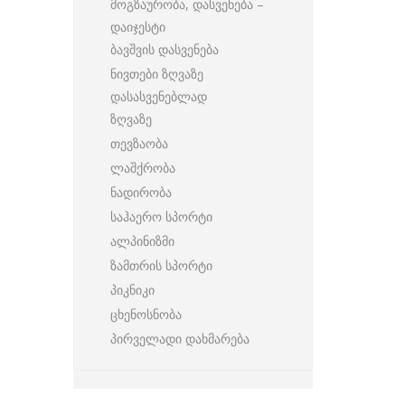
მოგზაურობა, დასვენება –
დაიჯესტი
ბავშვის დასვენება
ნივთები ზღვაზე
დასასვენებლად
ზღვაზე
თევზაობა
ლაშქრობა
ნადირობა
საჰაერო სპორტი
ალპინიზმი
ზამთრის სპორტი
პიკნიკი
ცხენოსნობა
პირველადი დახმარება