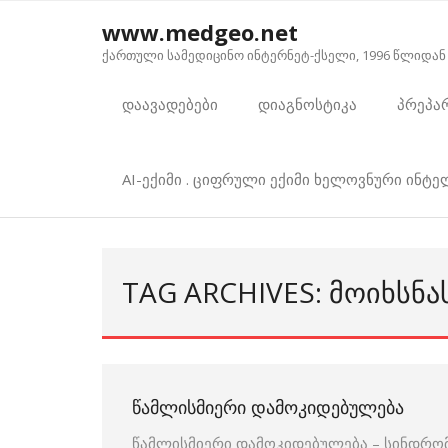
Skip
www.medgeo.net
to
ქართული სამედიცინო ინტერნეტ-ქსელი, 1996 წლიდან
content
დაავადებები
დიაგნოსტიკა
პრეპა
AI-ექიმი . ციფრული ექიმი ხელოვნური ინტ
TAG ARCHIVES: ᲛᲝᲘᲮᲡᲜᲐ
ᲬᲐᲛᲚᲘᲡᲛᲘᲔᲠᲘ ᲓᲐᲛᲝᲙᲘᲓᲔᲑᲣᲚᲔᲑᲐ
წამლისმიერი დამოკიდებულება – სინდრომ