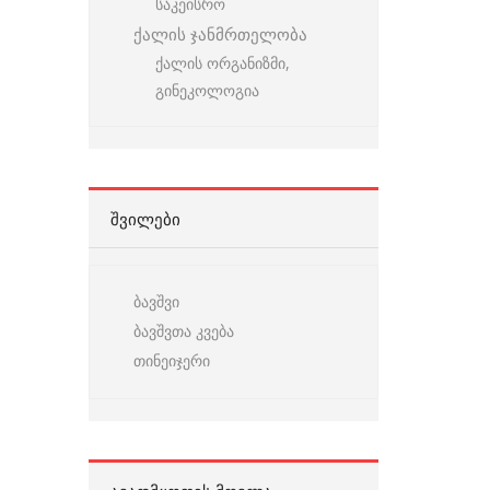
საკეისრო
ქალის ჯანმრთელობა
ქალის ორგანიზმი,
გინეკოლოგია
ᲨᲕᲘᲚᲔᲑᲘ
ბავშვი
ბავშვთა კვება
თინეიჯერი