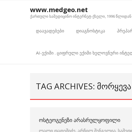
Skip
www.medgeo.net
to
ქართული სამედიცინო ინტერნეტ-ქსელი, 1996 წლიდან
content
დაავადებები
დიაგნოსტიკა
პრეპა
AI-ექიმი . ციფრული ექიმი ხელოვნური ინტ
TAG ARCHIVES: ᲛᲝᲠᲧᲔᲕᲐ
ᲝᲡᲢᲔᲝᲒᲔᲜᲔᲖᲘ ᲐᲠᲐᲡᲠᲣᲚᲧᲝᲤᲘᲚᲘ
ლალი დათეშიძე, არჩილ შენგელია. სამედ