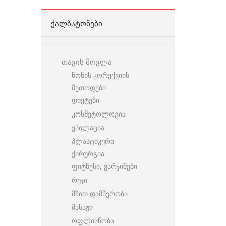
ᲥᲐᲚᲑᲐᲢᲝᲜᲔᲑᲘ
თავის მოვლა
წონის კორექვიის
მეთოდები
დიეტები
კოსმეტოლოგია
ეპილაცია
პლასტიკური
ქირურგია
ფიტნესი, ვარჯიშები
რუჯი
მზით დამწვრობა
მასაჟი
ოფლიანობა