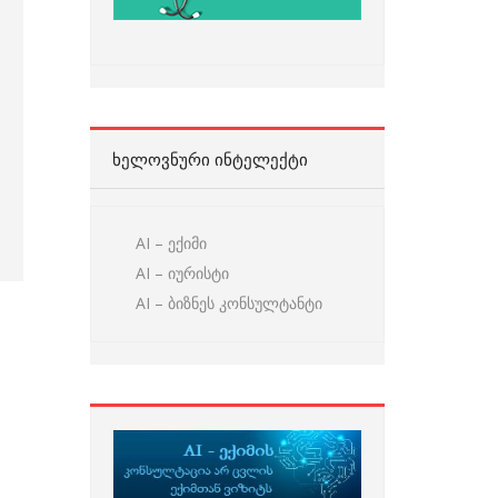
ᲮᲔᲚᲝᲕᲜᲣᲠᲘ ᲘᲜᲢᲔᲚᲔᲥᲢᲘ
AI – ექიმი
AI – იურისტი
AI – ბიზნეს კონსულტანტი