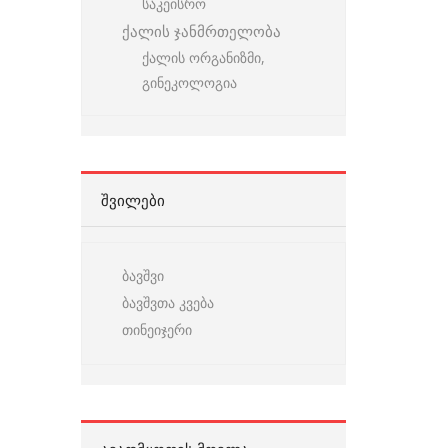
საკეისრო
ქალის ჯანმრთელობა
ქალის ორგანიზმი,
გინეკოლოგია
ᲨᲕᲘᲚᲔᲑᲘ
ბავშვი
ბავშვთა კვება
თინეიჯერი