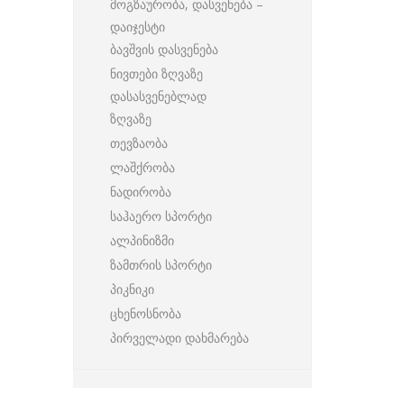
მოგზაურობა, დასვენება –
დაიჯესტი
ბავშვის დასვენება
ნივთები ზღვაზე
დასასვენებლად
ზღვაზე
თევზაობა
ლაშქრობა
ნადირობა
საჰაერო სპორტი
ალპინიზმი
ზამთრის სპორტი
პიკნიკი
ცხენოსნობა
პირველადი დახმარება