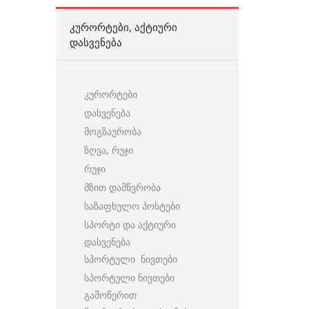
ᲙᲣᲠᲝᲠᲢᲔᲑᲘ, ᲐᲥᲢᲘᲣᲠᲘ
ᲓᲐᲡᲕᲔᲜᲔᲑᲐ
კურორტები
დასვენება
მოგზაურობა
ზღვა, რუჯი
რუჯი
მზით დამწვრობა
საზაფხულო პოსტები
სპორტი და აქტიური
დასვენება
სპორტული ნივთები
სპორტული ნივთები
გამოწერით