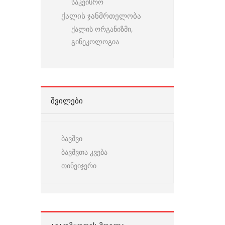
საკეისრო
ქალის ჯანმრთელობა
ქალის ორგანიზმი,
გინეკოლოგია
ᲨᲕᲘᲚᲔᲑᲘ
ბავშვი
ბავშვთა კვება
თინეიჯერი