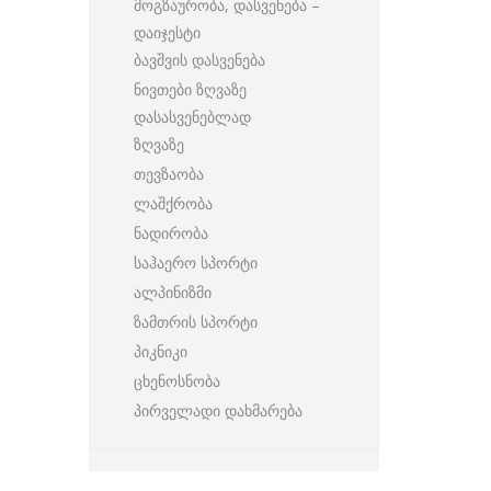
მოგზაურობა, დასვენება –
დაიჯესტი
ბავშვის დასვენება
ნივთები ზღვაზე
დასასვენებლად
ზღვაზე
თევზაობა
ლაშქრობა
ნადირობა
საჰაერო სპორტი
ალპინიზმი
ზამთრის სპორტი
პიკნიკი
ცხენოსნობა
პირველადი დახმარება