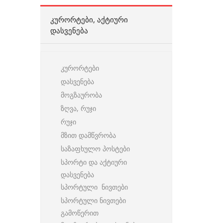
ᲙᲣᲠᲝᲠᲢᲔᲑᲘ, ᲐᲥᲢᲘᲣᲠᲘ
ᲓᲐᲡᲕᲔᲜᲔᲑᲐ
კურორტები
დასვენება
მოგზაურობა
ზღვა, რუჯი
რუჯი
მზით დამწვრობა
საზაფხულო პოსტები
სპორტი და აქტიური
დასვენება
სპორტული ნივთები
სპორტული ნივთები
გამოწერით