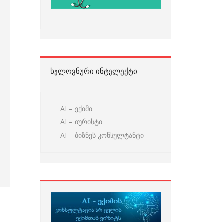
ᲮᲔᲚᲝᲕᲜᲣᲠᲘ ᲘᲜᲢᲔᲚᲔᲥᲢᲘ
AI – ექიმი
AI – იურისტი
AI – ბიზნეს კონსულტანტი