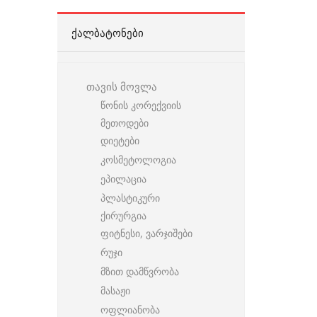
ᲥᲐᲚᲑᲐᲢᲝᲜᲔᲑᲘ
თავის მოვლა
წონის კორექვიის
მეთოდები
დიეტები
კოსმეტოლოგია
ეპილაცია
პლასტიკური
ქირურგია
ფიტნესი, ვარჯიშები
რუჯი
მზით დამწვრობა
მასაჟი
ოფლიანობა