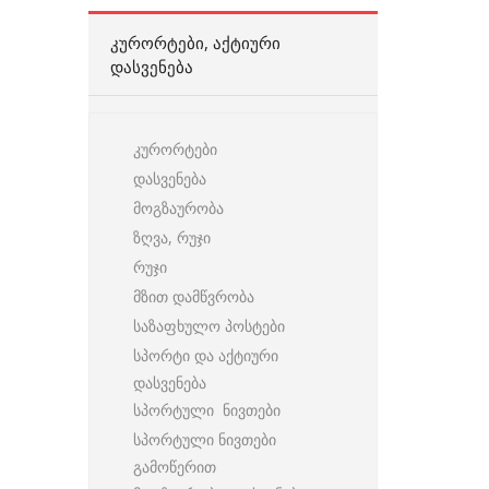
ᲙᲣᲠᲝᲠᲢᲔᲑᲘ, ᲐᲥᲢᲘᲣᲠᲘ
ᲓᲐᲡᲕᲔᲜᲔᲑᲐ
კურორტები
დასვენება
მოგზაურობა
ზღვა, რუჯი
რუჯი
მზით დამწვრობა
საზაფხულო პოსტები
სპორტი და აქტიური
დასვენება
სპორტული ნივთები
სპორტული ნივთები
გამოწერით