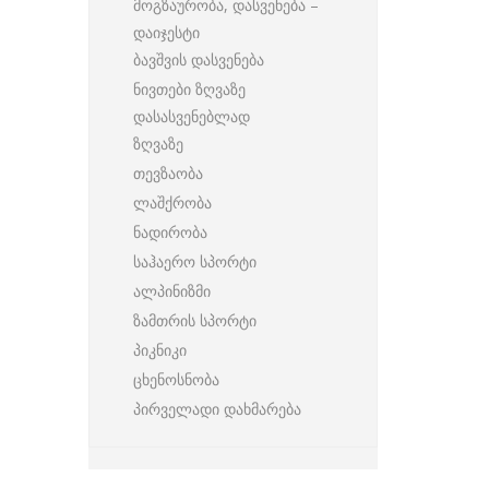
მოგზაურობა, დასვენება –
დაიჯესტი
ბავშვის დასვენება
ნივთები ზღვაზე
დასასვენებლად
ზღვაზე
თევზაობა
ლაშქრობა
ნადირობა
საჰაერო სპორტი
ალპინიზმი
ზამთრის სპორტი
პიკნიკი
ცხენოსნობა
პირველადი დახმარება