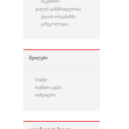
საკეისრო
ქალის ჯანმრთელობა
ქალის ორგანიზმი,
გინეკოლოგია
ᲨᲕᲘᲚᲔᲑᲘ
ბავშვი
ბავშვთა კვება
თინეიჯერი