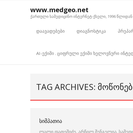
Skip
www.medgeo.net
to
ქართული სამედიცინო ინტერნეტ-ქსელი, 1996 წლიდან
content
დაავადებები
დიაგნოსტიკა
პრეპა
AI-ექიმი . ციფრული ექიმი ხელოვნური ინტ
TAG ARCHIVES: ᲛᲝᲬᲝᲜᲔᲑ
ᲡᲘᲛᲞᲐᲗᲘᲐ
ლალი დათეშიძე, არჩილ შენგელია. სამედ