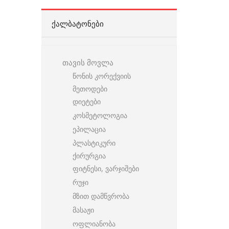
ᲥᲐᲚᲑᲐᲢᲝᲜᲔᲑᲘ
თავის მოვლა
წონის კორექვიის
მეთოდები
დიეტები
კოსმეტოლოგია
ეპილაცია
პლასტიკური
ქირურგია
ფიტნესი, ვარჯიშები
რუჯი
მზით დამწვრობა
მასაჟი
ოფლიანობა