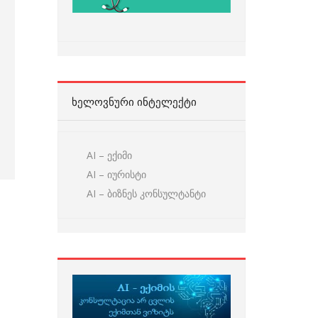
ᲮᲔᲚᲝᲕᲜᲣᲠᲘ ᲘᲜᲢᲔᲚᲔᲥᲢᲘ
AI – ექიმი
AI – იურისტი
AI – ბიზნეს კონსულტანტი