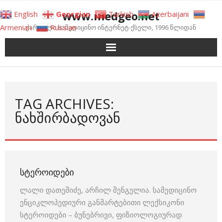
Skip
www.medgeo.net
English
Georgian
Turkish
Azerbaijani
to
Armenian
Russian
ქართული სამედიცინო ინტერნეტ-ქსელი, 1996 წლიდან
content
TAG ARCHIVES:
ᲜᲐᲮᲨᲘᲠᲑᲐᲓᲝᲕᲐᲜ
ᲡᲢᲔᲠᲝᲘᲓᲔᲑᲘ
ლალი დათეშიძე, არჩილ შენგელია. სამედიცინო
ენციკლოპედიური განმარტებითი ლექსიკონი
სტეროიდები – ბუნებრივი, ფიზიოლოგიურად