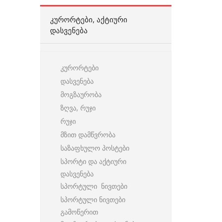
ᲙᲣᲠᲝᲠᲢᲔᲑᲘ, ᲐᲥᲢᲘᲣᲠᲘ
ᲓᲐᲡᲕᲔᲜᲔᲑᲐ
კურორტები
დასვენება
მოგზაურობა
ზღვა, რუჯი
რუჯი
მზით დამწვრობა
საზაფხულო პოსტები
სპორტი და აქტიური
დასვენება
სპორტული ნივთები
სპორტული ნივთები
გამოწერით