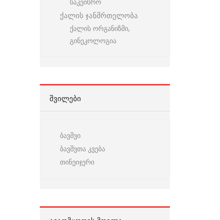
საკეისრო
ქალის ჯანმრთელობა
ქალის ორგანიზმი,
გინეკოლოგია
ᲨᲕᲘᲚᲔᲑᲘ
ბავშვი
ბავშვთა კვება
თინეიჯერი