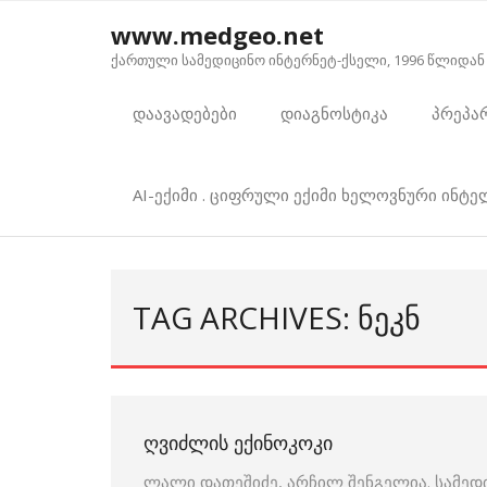
Skip
www.medgeo.net
to
ქართული სამედიცინო ინტერნეტ-ქსელი, 1996 წლიდან
content
დაავადებები
დიაგნოსტიკა
პრეპა
AI-ექიმი . ციფრული ექიმი ხელოვნური ინტ
TAG ARCHIVES: ᲜᲔᲙᲜ
ᲦᲕᲘᲫᲚᲘᲡ ᲔᲥᲘᲜᲝᲙᲝᲙᲘ
ლალი დათეშიძე, არჩილ შენგელია. სამედ