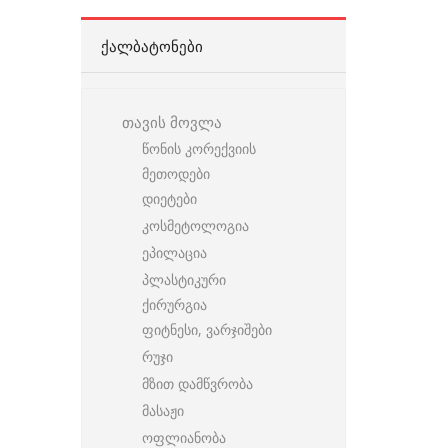
ᲥᲐᲚᲑᲐᲢᲝᲜᲔᲑᲘ
თავის მოვლა
წონის კორექვიის
მეთოდები
დიეტები
კოსმეტოლოგია
ეპილაცია
პლასტიკური
ქირურგია
ფიტნესი, ვარჯიშები
რუჯი
მზით დამწვრობა
მასაჟი
ოფლიანობა