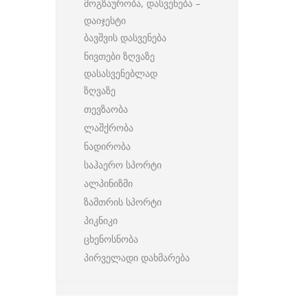
მოგზაურობა, დასვენება –
დაიჯესტი
ბავშვის დასვენება
ნივთები ზღვაზე
დასასვენებლად
ზღვაზე
თევზაობა
ლაშქრობა
ნადირობა
საჰაერო სპორტი
ალპინიზმი
ზამთრის სპორტი
პიკნიკი
ცხენოსნობა
პირველადი დახმარება