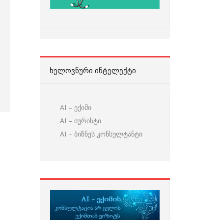
ᲮᲔᲚᲝᲕᲜᲣᲠᲘ ᲘᲜᲢᲔᲚᲔᲥᲢᲘ
AI – ექიმი
AI – იურისტი
AI – ბიზნეს კონსულტანტი