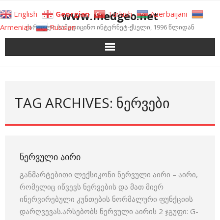
Skip
www.medgeo.net
English
Georgian
Turkish
Azerbaijani
to
Armenian
Russian
ქართული სამედიცინო ინტერნეტ-ქსელი, 1996 წლიდან
content
TAG ARCHIVES: ᲜᲔᲠᲕᲔᲑᲘ
ᲜᲔᲠᲕᲣᲚᲘ ᲐᲘᲠᲘ
განმარტებითი ლექსიკონი ნერვული აირი – აირი,
რომელიც იწვევს ნერვების და მათ მიერ
ინერვირებული კუნთების ნორმალური ფუნქციის
დარღვევას.არსებობს ნერვული აირის 2 ჯგუფი: G-