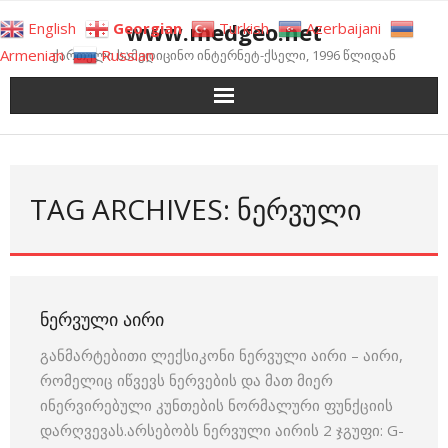
Skip
www.medgeo.net
English
Georgian
Turkish
Azerbaijani
to
Armenian
Russian
ქართული სამედიცინო ინტერნეტ-ქსელი, 1996 წლიდან
content
TAG ARCHIVES: ᲜᲔᲠᲕᲣᲚᲘ
ᲜᲔᲠᲕᲣᲚᲘ ᲐᲘᲠᲘ
განმარტებითი ლექსიკონი ნერვული აირი – აირი,
რომელიც იწვევს ნერვების და მათ მიერ
ინერვირებული კუნთების ნორმალური ფუნქციის
დარღვევას.არსებობს ნერვული აირის 2 ჯგუფი: G-