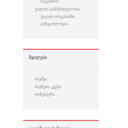
საკეისრო
ქალის ჯანმრთელობა
ქალის ორგანიზმი,
გინეკოლოგია
ᲨᲕᲘᲚᲔᲑᲘ
ბავშვი
ბავშვთა კვება
თინეიჯერი