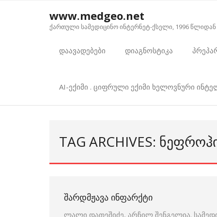
Skip
www.medgeo.net
to
ქართული სამედიცინო ინტერნეტ-ქსელი, 1996 წლიდან
content
დაავადებები
დიაგნოსტიკა
პრეპა
AI-ექიმი . ციფრული ექიმი ხელოვნური ინტ
TAG ARCHIVES: ᲜᲔᲤᲠᲝ
ᲨᲐᲠᲓᲛᲟᲐᲕᲐ ᲘᲜᲤᲐᲠᲥᲢᲘ
ლალი დათეშიძე, არჩილ შენგელია. სამედ