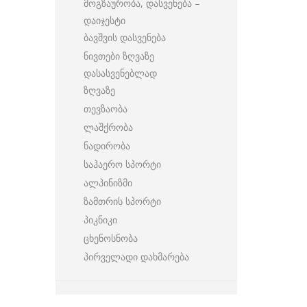
მოგზაურობა, დასვენება –
დაიჯესტი
ბავშვის დასვენება
ნივთები ზღვაზე
დასასვენებლად
ზღვაზე
თევზაობა
ლაშქრობა
ნადირობა
საჰაერო სპორტი
ალპინიზმი
ზამთრის სპორტი
პიკნიკი
ცხენოსნობა
პირველადი დახმარება