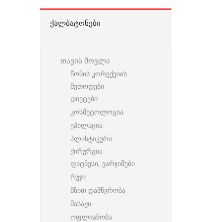
ᲥᲐᲚᲑᲐᲢᲝᲜᲔᲑᲘ
თავის მოვლა
წონის კორექვიის
მეთოდები
დიეტები
კოსმეტოლოგია
ეპილაცია
პლასტიკური
ქირურგია
ფიტნესი, ვარჯიშები
რუჯი
მზით დამწვრობა
მასაჟი
ოფლიანობა