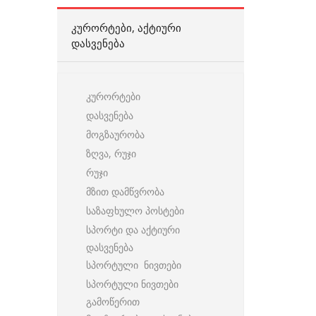
ᲙᲣᲠᲝᲠᲢᲔᲑᲘ, ᲐᲥᲢᲘᲣᲠᲘ
ᲓᲐᲡᲕᲔᲜᲔᲑᲐ
კურორტები
დასვენება
მოგზაურობა
ზღვა, რუჯი
რუჯი
მზით დამწვრობა
საზაფხულო პოსტები
სპორტი და აქტიური
დასვენება
სპორტული ნივთები
სპორტული ნივთები
გამოწერით