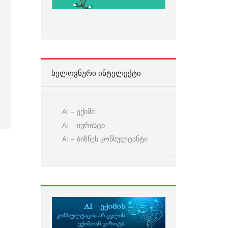
ᲮᲔᲚᲝᲕᲜᲣᲠᲘ ᲘᲜᲢᲔᲚᲔᲥᲢᲘ
AI – ექიმი
AI – იურისტი
AI – ბიზნეს კონსულტანტი