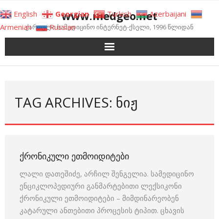
Skip
www.medgeo.net
English
Georgian
Turkish
Azerbaijani
to
Armenian
Russian
ქართული სამედიცინო ინტერნეტ-ქსელი, 1996 წლიდან
content
TAG ARCHIVES: ᲜᲘᲟ
ᲥᲠᲝᲜᲘᲙᲣᲚᲘ ᲔᲗᲛᲝᲘᲓᲘᲢᲔᲑᲘ
ლალი დათეშიძე, არჩილ შენგელია. სამედიცინო
ენციკლოპედიური განმარტებითი ლექსიკონი
ქრონიკული ეთმოიდიტები – მიმდინარეობენ
კატარული ანთებითი პროცესის ტიპით. ცხავის