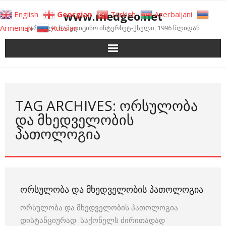
Skip
www.medgeo.net
English
Georgian
Turkish
Azerbaijani
to
Armenian
Russian
ქართული სამედიცინო ინტერნეტ-ქსელი, 1996 წლიდან
content
TAG ARCHIVES: ᲝᲠᲡᲣᲚᲝᲑᲐ
ᲓᲐ ᲛᲮᲔᲓᲕᲔᲚᲝᲑᲘᲡ
ᲞᲐᲗᲝᲚᲝᲒᲘᲐ
ᲝᲠᲡᲣᲚᲝᲑᲐ ᲓᲐ ᲛᲮᲔᲓᲕᲔᲚᲝᲑᲘᲡ ᲞᲐᲗᲝᲚᲝᲒᲘᲐ
ორსულობა და მხედველობის პათოლოგია
დისტანციურად საქონელს ძირითადად