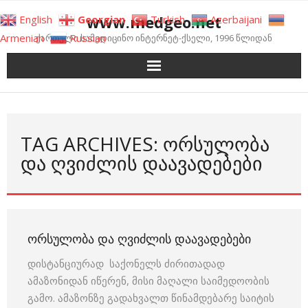
Skip
www.medgeo.net
English
Georgian
Turkish
Azerbaijani
to
Armenian
Russian
ქართული სამედიცინო ინტერნეტ-ქსელი, 1996 წლიდან
content
TAG ARCHIVES: ᲝᲠᲡᲣᲚᲝᲑᲐ
ᲓᲐ ᲦᲕᲘᲫᲚᲘᲡ ᲓᲐᲐᲕᲐᲓᲔᲑᲔᲑᲘ
ᲝᲠᲡᲣᲚᲝᲑᲐ ᲓᲐ ᲦᲕᲘᲫᲚᲘᲡ ᲓᲐᲐᲕᲐᲓᲔᲑᲔᲑᲘ
დისტანციურად საქონელს ძირითადად
ამაზონიდან იწერენ, მისი მაღალი საიმედოობის
გამო. ამაზონზე გადახვალთ წინამდებარე საიტის