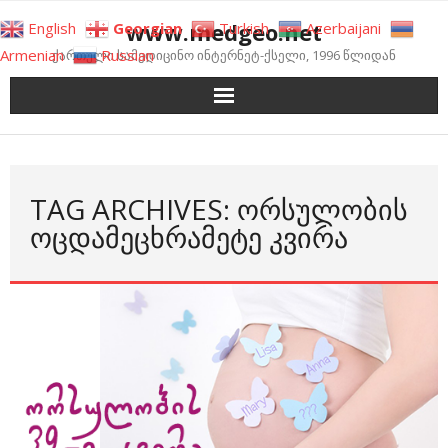
Skip
www.medgeo.net
English
Georgian
Turkish
Azerbaijani
to
Armenian
Russian
ქართული სამედიცინო ინტერნეტ-ქსელი, 1996 წლიდან
content
TAG ARCHIVES: ᲝᲠᲡᲣᲚᲝᲑᲘᲡ
ᲝᲪᲓᲐᲛᲔᲪᲮᲠᲐᲛᲔᲢᲔ ᲙᲕᲘᲠᲐ