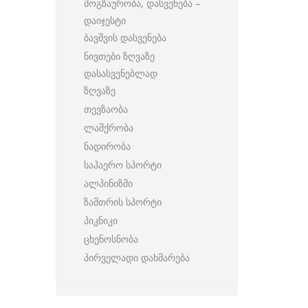
მოგზაურობა, დასვენება –
დაიჯესტი
ბავშვის დასვენება
ნივთები ზღვაზე
დასასვენებლად
ზღვაზე
თევზაობა
ლაშქრობა
ნადირობა
საჰაერო სპორტი
ალპინიზმი
ზამთრის სპორტი
პიკნიკი
ცხენოსნობა
პირველადი დახმარება