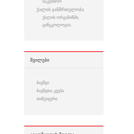
საკეისრო
ქალის ჯანმრთელობა
ქალის ორგანიზმი,
გინეკოლოგია
ᲨᲕᲘᲚᲔᲑᲘ
ბავშვი
ბავშვთა კვება
თინეიჯერი