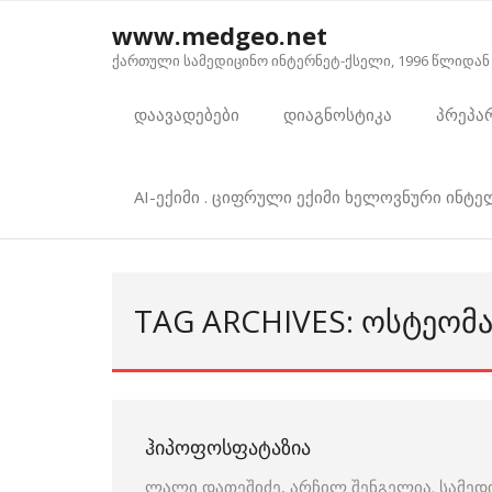
Skip
www.medgeo.net
to
ქართული სამედიცინო ინტერნეტ-ქსელი, 1996 წლიდან
content
დაავადებები
დიაგნოსტიკა
პრეპა
AI-ექიმი . ციფრული ექიმი ხელოვნური ინტ
TAG ARCHIVES: ᲝᲡᲢᲔᲝᲛ
ᲰᲘᲞᲝᲤᲝᲡᲤᲐᲢᲐᲖᲘᲐ
ლალი დათეშიძე, არჩილ შენგელია. სამედ