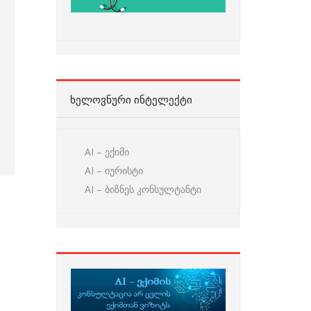
ᲮᲔᲚᲝᲕᲜᲣᲠᲘ ᲘᲜᲢᲔᲚᲔᲥᲢᲘ
AI – ექიმი
AI – იურისტი
AI – ბიზნეს კონსულტანტი