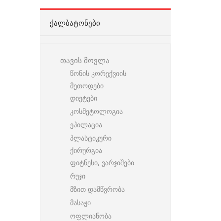
ᲥᲐᲚᲑᲐᲢᲝᲜᲔᲑᲘ
თავის მოვლა
წონის კორექვიის
მეთოდები
დიეტები
კოსმეტოლოგია
ეპილაცია
პლასტიკური
ქირურგია
ფიტნესი, ვარჯიშები
რუჯი
მზით დამწვრობა
მასაჟი
ოფლიანობა