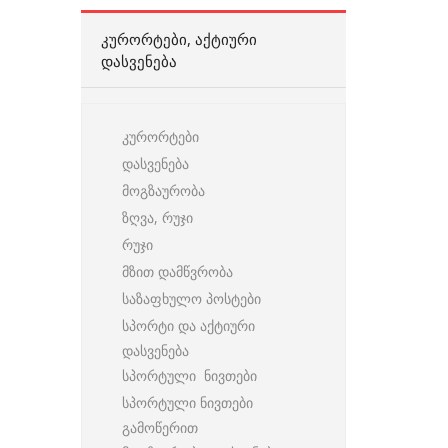
ᲙᲣᲠᲝᲠᲢᲔᲑᲘ, ᲐᲥᲢᲘᲣᲠᲘ
ᲓᲐᲡᲕᲔᲜᲔᲑᲐ
კურორტები
დასვენება
მოგზაურობა
ზღვა, რუჯი
რუჯი
მზით დამწვრობა
საზაფხულო პოსტები
სპორტი და აქტიური
დასვენება
სპორტული ნივთები
სპორტული ნივთები
გამოწერით