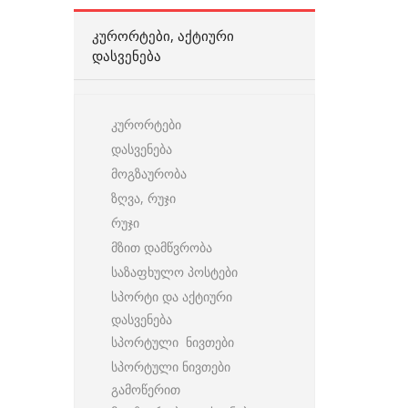
ᲙᲣᲠᲝᲠᲢᲔᲑᲘ, ᲐᲥᲢᲘᲣᲠᲘ
ᲓᲐᲡᲕᲔᲜᲔᲑᲐ
კურორტები
დასვენება
მოგზაურობა
ზღვა, რუჯი
რუჯი
მზით დამწვრობა
საზაფხულო პოსტები
სპორტი და აქტიური
დასვენება
სპორტული ნივთები
სპორტული ნივთები
გამოწერით