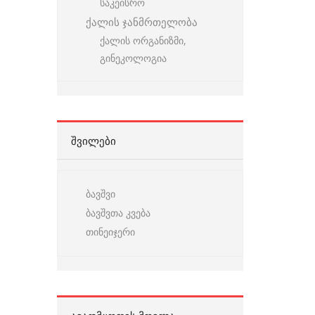
საკეისრო
ქალის ჯანმრთელობა
ქალის ორგანიზმი,
გინეკოლოგია
ᲨᲕᲘᲚᲔᲑᲘ
ბავშვი
ბავშვთა კვება
თინეიჯერი