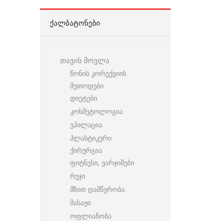
ᲥᲐᲚᲑᲐᲢᲝᲜᲔᲑᲘ
თავის მოვლა
წონის კორექვიის
მეთოდები
დიეტები
კოსმეტოლოგია
ეპილაცია
პლასტიკური
ქირურგია
ფიტნესი, ვარჯიშები
რუჯი
მზით დამწვრობა
მასაჟი
ოფლიანობა