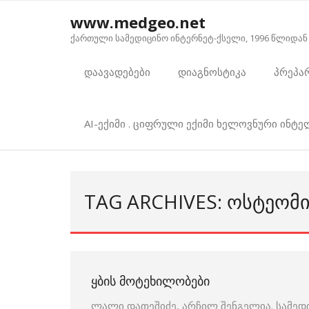
Skip
www.medgeo.net
to
ქართული სამედიცინო ინტერნეტ-ქსელი, 1996 წლიდან
content
დაავადებები
დიაგნოსტიკა
პრეპა
AI-ექიმი . ციფრული ექიმი ხელოვნური ინტ
TAG ARCHIVES: ᲝᲡᲢᲔᲝᲛ
ᲧᲑᲘᲡ ᲛᲝᲢᲔᲮᲘᲚᲝᲑᲔᲑᲘ
ლალი დათეშიძე, არჩილ შენგელია. სამედ