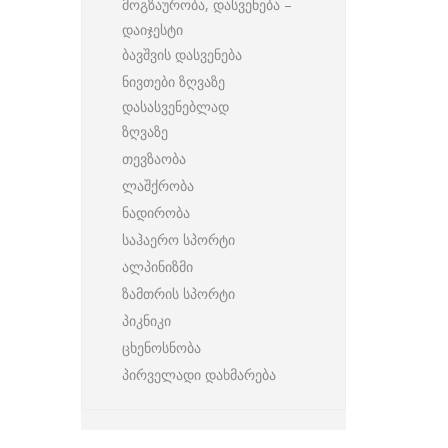
მოგზაურობა, დასვენება –
დაიჯესტი
ბავშვის დასვენება
ნივთები ზღვაზე
დასასვენებლად
ზღვაზე
თევზაობა
ლაშქრობა
ნადირობა
საჰაერო სპორტი
ალპინიზმი
ზამთრის სპორტი
პიკნიკი
ცხენოსნობა
პირველადი დახმარება