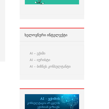
ᲮᲔᲚᲝᲕᲜᲣᲠᲘ ᲘᲜᲢᲔᲚᲔᲥᲢᲘ
AI – ექიმი
AI – იურისტი
AI – ბიზნეს კონსულტანტი