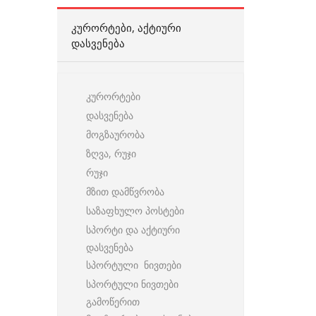
ᲙᲣᲠᲝᲠᲢᲔᲑᲘ, ᲐᲥᲢᲘᲣᲠᲘ
ᲓᲐᲡᲕᲔᲜᲔᲑᲐ
კურორტები
დასვენება
მოგზაურობა
ზღვა, რუჯი
რუჯი
მზით დამწვრობა
საზაფხულო პოსტები
სპორტი და აქტიური
დასვენება
სპორტული ნივთები
სპორტული ნივთები
გამოწერით