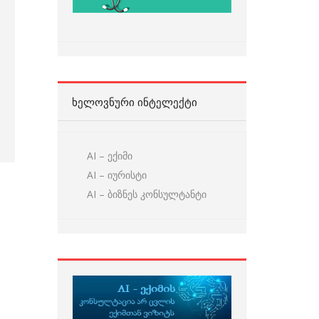
ᲮᲔᲚᲝᲕᲜᲣᲠᲘ ᲘᲜᲢᲔᲚᲔᲥᲢᲘ
AI – ექიმი
AI – იურისტი
AI – ბიზნეს კონსულტანტი