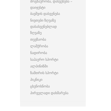
მოგზაურობა, დასვენება –
დაიჯესტი
ბავშვის დასვენება
ნივთები ზღვაზე
დასასვენებლად
ზღვაზე
თევზაობა
ლაშქრობა
ნადირობა
საჰაერო სპორტი
ალპინიზმი
ზამთრის სპორტი
პიკნიკი
ცხენოსნობა
პირველადი დახმარება