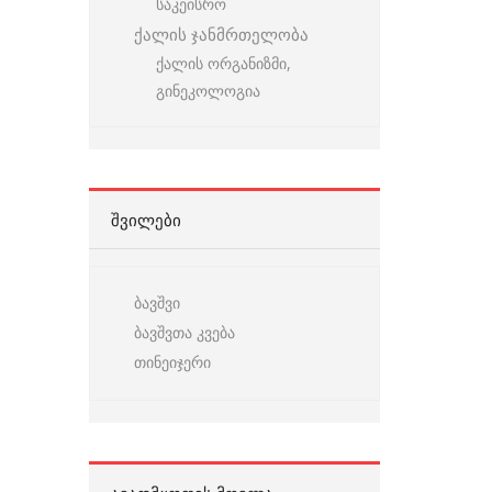
საკეისრო
ქალის ჯანმრთელობა
ქალის ორგანიზმი,
გინეკოლოგია
ᲨᲕᲘᲚᲔᲑᲘ
ბავშვი
ბავშვთა კვება
თინეიჯერი