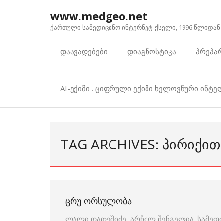
Skip
www.medgeo.net
to
ქართული სამედიცინო ინტერნეტ-ქსელი, 1996 წლიდან
content
დაავადებები
დიაგნოსტიკა
პრეპა
AI-ექიმი . ციფრული ექიმი ხელოვნური ინტ
TAG ARCHIVES: ᲞᲘᲠᲘᲥᲘᲗ
ᲪᲠᲣ ᲝᲠᲡᲣᲚᲝᲑᲐ
ლალი დათეშიძე, არჩილ შენგელია. სამედ