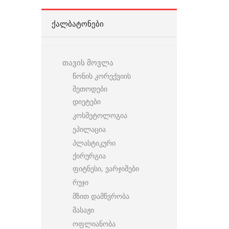
ᲥᲐᲚᲑᲐᲢᲝᲜᲔᲑᲘ
თავის მოვლა
წონის კორექვიის
მეთოდები
დიეტები
კოსმეტოლოგია
ეპილაცია
პლასტიკური
ქირურგია
ფიტნესი, ვარჯიშები
რუჯი
მზით დამწვრობა
მასაჟი
ოფლიანობა