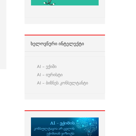
ᲮᲔᲚᲝᲕᲜᲣᲠᲘ ᲘᲜᲢᲔᲚᲔᲥᲢᲘ
AI – ექიმი
AI – იურისტი
AI – ბიზნეს კონსულტანტი