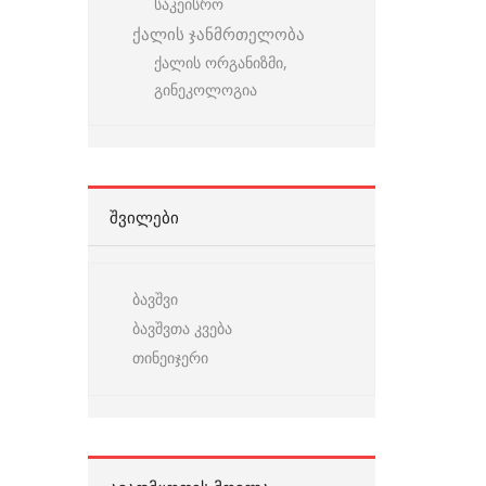
საკეისრო
ქალის ჯანმრთელობა
ქალის ორგანიზმი,
გინეკოლოგია
ᲨᲕᲘᲚᲔᲑᲘ
ბავშვი
ბავშვთა კვება
თინეიჯერი