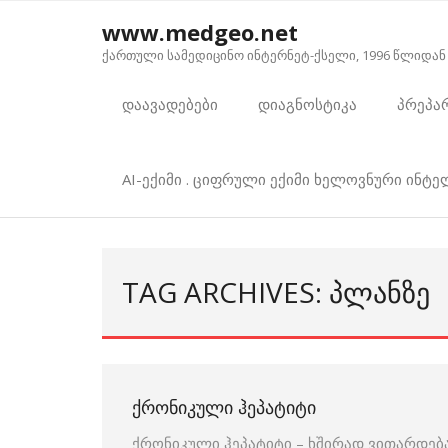
Skip
www.medgeo.net
to
ქართული სამედიცინო ინტერნეტ-ქსელი, 1996 წლიდან
content
დაავადებები
დიაგნოსტიკა
პრეპა
AI-ექიმი . ციფრული ექიმი ხელოვნური ინტ
TAG ARCHIVES: ᲞᲚᲐᲜᲖᲔ
ᲥᲠᲝᲜᲘᲙᲣᲚᲘ ᲰᲔᲞᲐᲢᲘᲢᲘ
ქრონიკული ჰეპატიტი – ხშირად ვითარდება