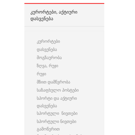
ᲙᲣᲠᲝᲠᲢᲔᲑᲘ, ᲐᲥᲢᲘᲣᲠᲘ
ᲓᲐᲡᲕᲔᲜᲔᲑᲐ
კურორტები
დასვენება
მოგზაურობა
ზღვა, რუჯი
რუჯი
მზით დამწვრობა
საზაფხულო პოსტები
სპორტი და აქტიური
დასვენება
სპორტული ნივთები
სპორტული ნივთები
გამოწერით