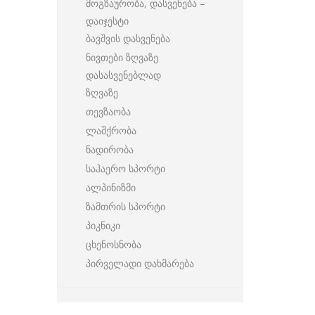
მოგზაურობა, დასვენება –
დაიჯესტი
ბავშვის დასვენება
ნივთები ზღვაზე
დასასვენებლად
ზღვაზე
თევზაობა
ლაშქრობა
ნადირობა
საჰაერო სპორტი
ალპინიზმი
ზამთრის სპორტი
პიკნიკი
ცხენოსნობა
პირველადი დახმარება