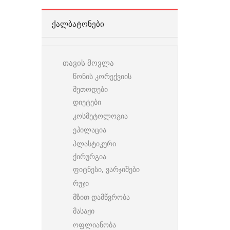
ᲥᲐᲚᲑᲐᲢᲝᲜᲔᲑᲘ
თავის მოვლა
წონის კორექვიის
მეთოდები
დიეტები
კოსმეტოლოგია
ეპილაცია
პლასტიკური
ქირურგია
ფიტნესი, ვარჯიშები
რუჯი
მზით დამწვრობა
მასაჟი
ოფლიანობა