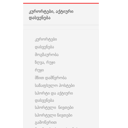
ᲙᲣᲠᲝᲠᲢᲔᲑᲘ, ᲐᲥᲢᲘᲣᲠᲘ
ᲓᲐᲡᲕᲔᲜᲔᲑᲐ
კურორტები
დასვენება
მოგზაურობა
ზღვა, რუჯი
რუჯი
მზით დამწვრობა
საზაფხულო პოსტები
სპორტი და აქტიური
დასვენება
სპორტული ნივთები
სპორტული ნივთები
გამოწერით