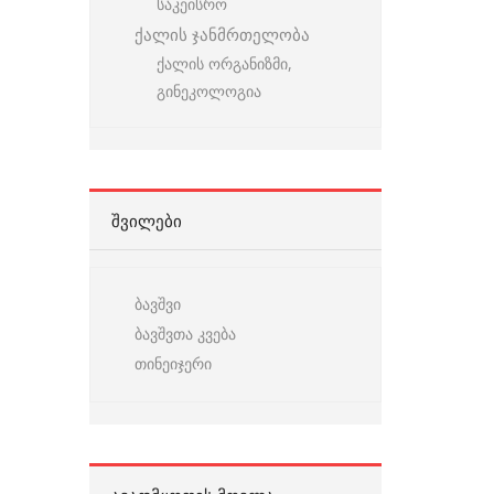
საკეისრო
ქალის ჯანმრთელობა
ქალის ორგანიზმი,
გინეკოლოგია
ᲨᲕᲘᲚᲔᲑᲘ
ბავშვი
ბავშვთა კვება
თინეიჯერი