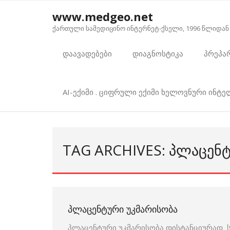
Skip
www.medgeo.net
to
ქართული სამედიცინო ინტერნეტ-ქსელი, 1996 წლიდან
content
დაავადებები
დიაგნოსტიკა
პრეპა
AI-ექიმი . ციფრული ექიმი ხელოვნური ინტ
TAG ARCHIVES: ᲞᲚᲐᲪᲔᲜ
ᲞᲚᲐᲪᲔᲜᲢᲣᲠᲘ ᲣᲙᲛᲐᲠᲘᲡᲝᲑᲐ
პლაცენტური უკმარისობა დისტანციურად ს