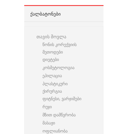
ᲥᲐᲚᲑᲐᲢᲝᲜᲔᲑᲘ
თავის მოვლა
წონის კორექვიის
მეთოდები
დიეტები
კოსმეტოლოგია
ეპილაცია
პლასტიკური
ქირურგია
ფიტნესი, ვარჯიშები
რუჯი
მზით დამწვრობა
მასაჟი
ოფლიანობა