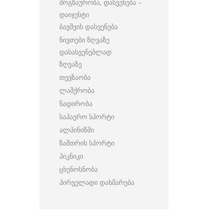
მოგზაურობა, დასვენება –
დაიჯესტი
ბავშვის დასვენება
ნივთები ზღვაზე
დასასვენებლად
ზღვაზე
თევზაობა
ლაშქრობა
ნადირობა
საჰაერო სპორტი
ალპინიზმი
ზამთრის სპორტი
პიკნიკი
ცხენოსნობა
პირველადი დახმარება