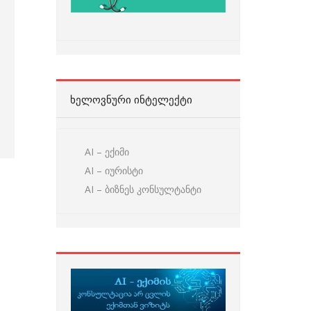
ᲮᲔᲚᲝᲕᲜᲣᲠᲘ ᲘᲜᲢᲔᲚᲔᲥᲢᲘ
AI – ექიმი
AI – იურისტი
AI – ბიზნეს კონსულტანტი