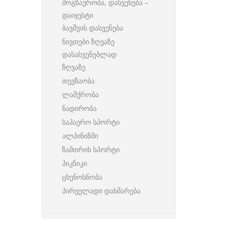
მოგზაურობა, დასვენება –
დაიჯესტი
ბავშვის დასვენება
ნივთები ზღვაზე
დასასვენებლად
ზღვაზე
თევზაობა
ლაშქრობა
ნადირობა
საჰაერო სპორტი
ალპინიზმი
ზამთრის სპორტი
პიკნიკი
ცხენოსნობა
პირველადი დახმარება