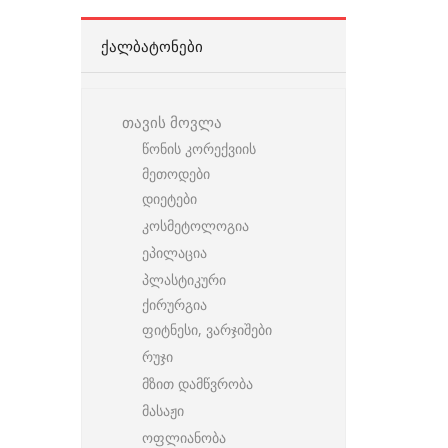
ᲥᲐᲚᲑᲐᲢᲝᲜᲔᲑᲘ
თავის მოვლა
წონის კორექვიის
მეთოდები
დიეტები
კოსმეტოლოგია
ეპილაცია
პლასტიკური
ქირურგია
ფიტნესი, ვარჯიშები
რუჯი
მზით დამწვრობა
მასაჟი
ოფლიანობა