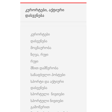
ᲙᲣᲠᲝᲠᲢᲔᲑᲘ, ᲐᲥᲢᲘᲣᲠᲘ
ᲓᲐᲡᲕᲔᲜᲔᲑᲐ
კურორტები
დასვენება
მოგზაურობა
ზღვა, რუჯი
რუჯი
მზით დამწვრობა
საზაფხულო პოსტები
სპორტი და აქტიური
დასვენება
სპორტული ნივთები
სპორტული ნივთები
გამოწერით