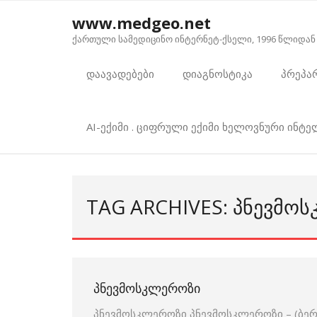
Skip
www.medgeo.net
to
ქართული სამედიცინო ინტერნეტ-ქსელი, 1996 წლიდან
content
დაავადებები
დიაგნოსტიკა
პრეპა
AI-ექიმი . ციფრული ექიმი ხელოვნური ინტ
TAG ARCHIVES: ᲞᲜᲔᲕᲛᲝ
ᲞᲜᲔᲕᲛᲝᲡᲙᲚᲔᲠᲝᲖᲘ
პნევმოსკლეროზი პნევმოსკლეროზი – (ბერძ