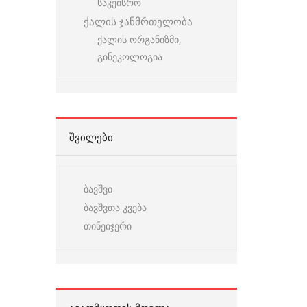
საკეისრო
ქალის ჯანმრთელობა
ქალის ორგანიზმი,
გინეკოლოგია
ᲨᲕᲘᲚᲔᲑᲘ
ბავშვი
ბავშვთა კვება
თინეიჯერი