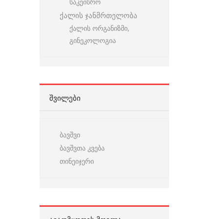
საკეისრო
ქალის ჯანმრთელობა
ქალის ორგანიზმი,
გინეკოლოგია
ᲨᲕᲘᲚᲔᲑᲘ
ბავშვი
ბავშვთა კვება
თინეიჯერი