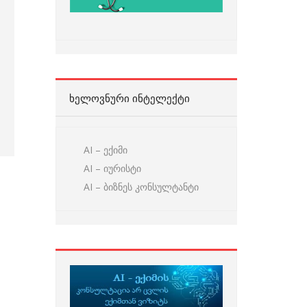
ᲮᲔᲚᲝᲕᲜᲣᲠᲘ ᲘᲜᲢᲔᲚᲔᲥᲢᲘ
AI – ექიმი
AI – იურისტი
AI – ბიზნეს კონსულტანტი