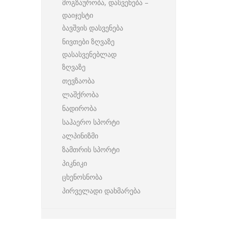
მოგზაურობა, დასვენება –
დაიჯესტი
ბავშვის დასვენება
ნივთები ზღვაზე
დასასვენებლად
ზღვაზე
თევზაობა
ლაშქრობა
ნადირობა
საჰაერო სპორტი
ალპინიზმი
ზამთრის სპორტი
პიკნიკი
ცხენოსნობა
პირველადი დახმარება