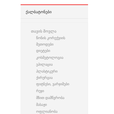
ᲥᲐᲚᲑᲐᲢᲝᲜᲔᲑᲘ
თავის მოვლა
წონის კორექვიის
მეთოდები
დიეტები
კოსმეტოლოგია
ეპილაცია
პლასტიკური
ქირურგია
ფიტნესი, ვარჯიშები
რუჯი
მზით დამწვრობა
მასაჟი
ოფლიანობა