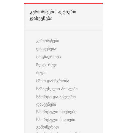
ᲙᲣᲠᲝᲠᲢᲔᲑᲘ, ᲐᲥᲢᲘᲣᲠᲘ
ᲓᲐᲡᲕᲔᲜᲔᲑᲐ
კურორტები
დასვენება
მოგზაურობა
ზღვა, რუჯი
რუჯი
მზით დამწვრობა
საზაფხულო პოსტები
სპორტი და აქტიური
დასვენება
სპორტული ნივთები
სპორტული ნივთები
გამოწერით