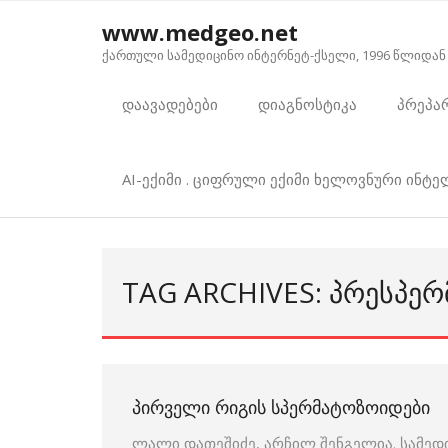
Skip
www.medgeo.net
to
ქართული სამედიცინო ინტერნეტ-ქსელი, 1996 წლიდან
content
დაავადებები
დიაგნოსტიკა
პრეპა
AI-ექიმი . ციფრული ექიმი ხელოვნური ინტ
TAG ARCHIVES: ᲞᲠᲔᲡᲞᲔ
ᲞᲘᲠᲕᲔᲚᲘ ᲠᲘᲒᲘᲡ ᲡᲞᲔᲠᲛᲐᲢᲝᲖᲝᲘᲓᲔᲑᲘ
ლალი დათეშიძე, არჩილ შენგელია. სამედ