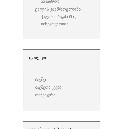
საკეისრო
ქალის ჯანმრთელობა
ქალის ორგანიზმი,
გინეკოლოგია
ᲨᲕᲘᲚᲔᲑᲘ
ბავშვი
ბავშვთა კვება
თინეიჯერი