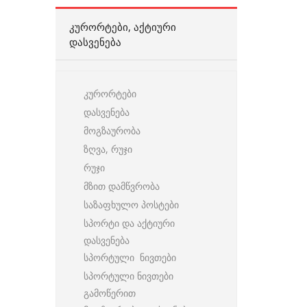
ᲙᲣᲠᲝᲠᲢᲔᲑᲘ, ᲐᲥᲢᲘᲣᲠᲘ
ᲓᲐᲡᲕᲔᲜᲔᲑᲐ
კურორტები
დასვენება
მოგზაურობა
ზღვა, რუჯი
რუჯი
მზით დამწვრობა
საზაფხულო პოსტები
სპორტი და აქტიური
დასვენება
სპორტული ნივთები
სპორტული ნივთები
გამოწერით