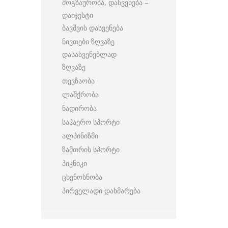
მოგზაურობა, დასვენება –
დაიჯესტი
ბავშვის დასვენება
ნივთები ზღვაზე
დასასვენებლად
ზღვაზე
თევზაობა
ლაშქრობა
ნადირობა
საჰაერო სპორტი
ალპინიზმი
ზამთრის სპორტი
პიკნიკი
ცხენოსნობა
პირველადი დახმარება