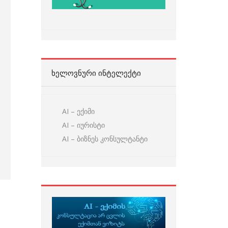
ᲮᲔᲚᲝᲕᲜᲣᲠᲘ ᲘᲜᲢᲔᲚᲔᲥᲢᲘ
AI – ექიმი
AI – იურისტი
AI – ბიზნეს კონსულტანტი