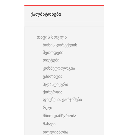
ᲥᲐᲚᲑᲐᲢᲝᲜᲔᲑᲘ
თავის მოვლა
წონის კორექვიის
მეთოდები
დიეტები
კოსმეტოლოგია
ეპილაცია
პლასტიკური
ქირურგია
ფიტნესი, ვარჯიშები
რუჯი
მზით დამწვრობა
მასაჟი
ოფლიანობა