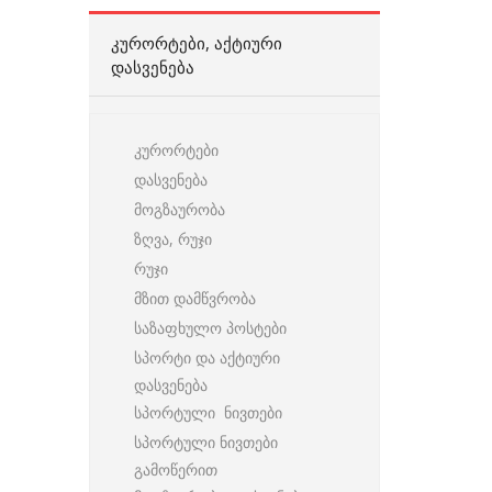
ᲙᲣᲠᲝᲠᲢᲔᲑᲘ, ᲐᲥᲢᲘᲣᲠᲘ
ᲓᲐᲡᲕᲔᲜᲔᲑᲐ
კურორტები
დასვენება
მოგზაურობა
ზღვა, რუჯი
რუჯი
მზით დამწვრობა
საზაფხულო პოსტები
სპორტი და აქტიური
დასვენება
სპორტული ნივთები
სპორტული ნივთები
გამოწერით