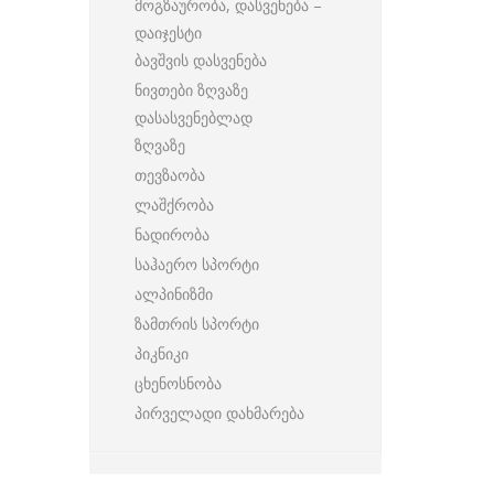
მოგზაურობა, დასვენება –
დაიჯესტი
ბავშვის დასვენება
ნივთები ზღვაზე
დასასვენებლად
ზღვაზე
თევზაობა
ლაშქრობა
ნადირობა
საჰაერო სპორტი
ალპინიზმი
ზამთრის სპორტი
პიკნიკი
ცხენოსნობა
პირველადი დახმარება