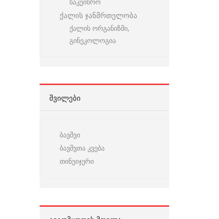
საკეისრო
ქალის ჯანმრთელობა
ქალის ორგანიზმი,
გინეკოლოგია
ᲨᲕᲘᲚᲔᲑᲘ
ბავშვი
ბავშვთა კვება
თინეიჯერი