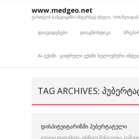
Skip
www.medgeo.net
to
ქართული სამედიცინო ინტერნეტ-ქსელი, 1996 წლიდან
content
დაავადებები
დიაგნოსტიკა
პრეპა
AI-ექიმი . ციფრული ექიმი ხელოვნური ინტ
TAG ARCHIVES: ᲞᲣᲑᲔᲠᲢ
ᲓᲘᲡᲞᲘᲢᲣᲘᲢᲐᲠᲘᲖᲛᲘ ᲞᲣᲑᲔᲠᲢᲐᲢᲣᲚᲘ
ლალი დათეშიძე, არჩილ შენგელია. სამედ