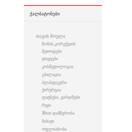
ᲥᲐᲚᲑᲐᲢᲝᲜᲔᲑᲘ
თავის მოვლა
წონის კორექვიის
მეთოდები
დიეტები
კოსმეტოლოგია
ეპილაცია
პლასტიკური
ქირურგია
ფიტნესი, ვარჯიშები
რუჯი
მზით დამწვრობა
მასაჟი
ოფლიანობა