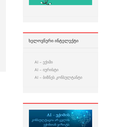
ᲮᲔᲚᲝᲕᲜᲣᲠᲘ ᲘᲜᲢᲔᲚᲔᲥᲢᲘ
AI – ექიმი
AI – იურისტი
AI – ბიზნეს კონსულტანტი