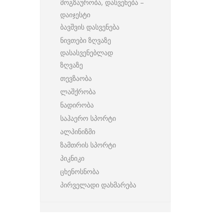
მოგზაურობა, დასვენება –
დაიჯესტი
ბავშვის დასვენება
ნივთები ზღვაზე
დასასვენებლად
ზღვაზე
თევზაობა
ლაშქრობა
ნადირობა
საჰაერო სპორტი
ალპინიზმი
ზამთრის სპორტი
პიკნიკი
ცხენოსნობა
პირველადი დახმარება