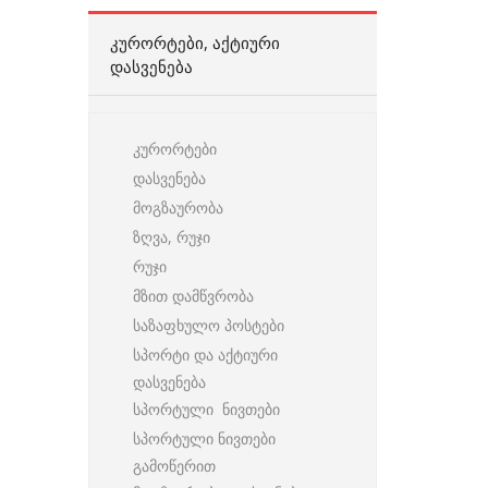
ᲙᲣᲠᲝᲠᲢᲔᲑᲘ, ᲐᲥᲢᲘᲣᲠᲘ
ᲓᲐᲡᲕᲔᲜᲔᲑᲐ
კურორტები
დასვენება
მოგზაურობა
ზღვა, რუჯი
რუჯი
მზით დამწვრობა
საზაფხულო პოსტები
სპორტი და აქტიური
დასვენება
სპორტული ნივთები
სპორტული ნივთები
გამოწერით