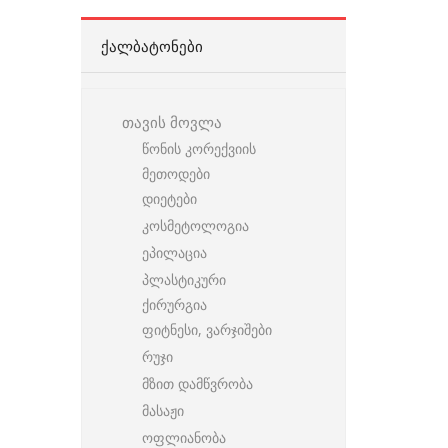
ᲥᲐᲚᲑᲐᲢᲝᲜᲔᲑᲘ
თავის მოვლა
წონის კორექვიის
მეთოდები
დიეტები
კოსმეტოლოგია
ეპილაცია
პლასტიკური
ქირურგია
ფიტნესი, ვარჯიშები
რუჯი
მზით დამწვრობა
მასაჟი
ოფლიანობა