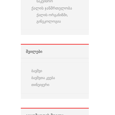
საკეისრო
ქალის ჯანმრთელობა
ქალის ორგანიზმი,
გინეკოლოგია
ᲨᲕᲘᲚᲔᲑᲘ
ბავშვი
ბავშვთა კვება
თინეიჯერი