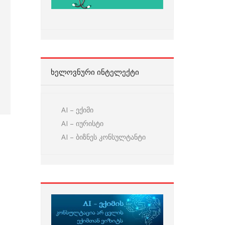
ᲮᲔᲚᲝᲕᲜᲣᲠᲘ ᲘᲜᲢᲔᲚᲔᲥᲢᲘ
AI – ექიმი
AI – იურისტი
AI – ბიზნეს კონსულტანტი