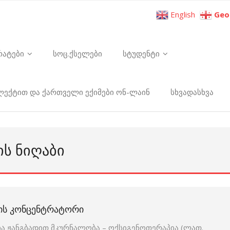
English
Geo
რატები
სოც.ქსელები
სტუდენტი
ელექტით და ქართველი ექიმები ონ-ლაინ
სხვადასხვა
ᲘᲡ ᲜᲘᲦᲐᲑᲘ
ᲘᲡ ᲙᲝᲜᲪᲔᲜᲢᲠᲐᲢᲝᲠᲘ
ა ჟანგბადით მკურნალობა – ოქსიგენოთერაპია (ლათ.