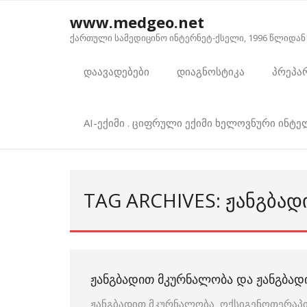
Skip
www.medgeo.net
to
ქართული სამედიცინო ინტერნეტ-ქსელი, 1996 წლიდან
content
დაავადებები
დიაგნოსტიკა
პრეპა
AI-ექიმი . ციფრული ექიმი ხელოვნური ინტ
TAG ARCHIVES: ᲟᲐᲜᲒᲑᲐᲓ
ᲟᲐᲜᲒᲑᲐᲓᲘᲗ ᲛᲙᲣᲠᲜᲐᲚᲝᲑᲐ ᲓᲐ ᲟᲐᲜᲒᲑᲐᲓ
ჟანგბადით მკურნალობა ოქსიგენოთერაპი