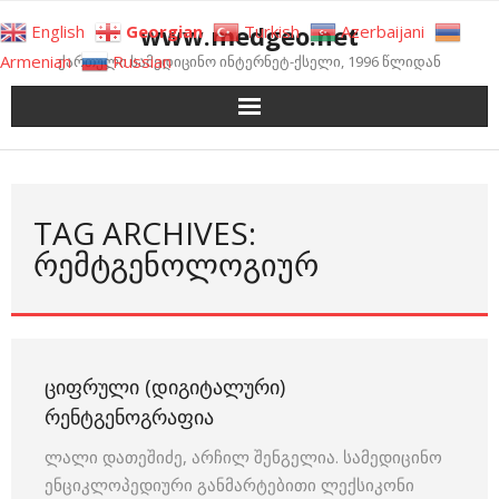
Skip
www.medgeo.net
English
Georgian
Turkish
Azerbaijani
to
Armenian
Russian
ქართული სამედიცინო ინტერნეტ-ქსელი, 1996 წლიდან
content
TAG ARCHIVES:
ᲠᲔᲛᲢᲒᲔᲜᲝᲚᲝᲒᲘᲣᲠ
ᲪᲘᲤᲠᲣᲚᲘ (ᲓᲘᲒᲘᲢᲐᲚᲣᲠᲘ)
ᲠᲔᲜᲢᲒᲔᲜᲝᲒᲠᲐᲤᲘᲐ
ლალი დათეშიძე, არჩილ შენგელია. სამედიცინო
ენციკლოპედიური განმარტებითი ლექსიკონი