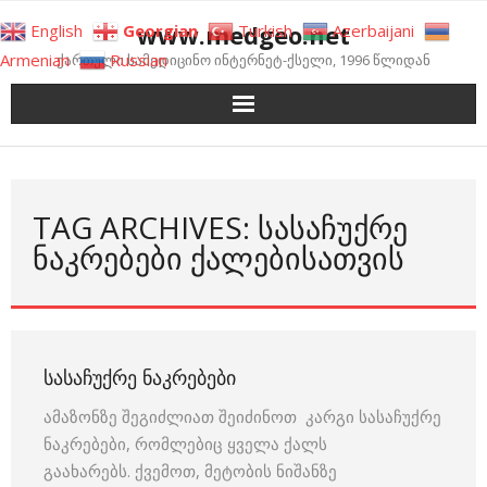
Skip
www.medgeo.net
English
Georgian
Turkish
Azerbaijani
to
Armenian
Russian
ქართული სამედიცინო ინტერნეტ-ქსელი, 1996 წლიდან
content
TAG ARCHIVES: ᲡᲐᲡᲐᲩᲣᲥᲠᲔ
ᲜᲐᲙᲠᲔᲑᲔᲑᲘ ᲥᲐᲚᲔᲑᲘᲡᲐᲗᲕᲘᲡ
ᲡᲐᲡᲐᲩᲣᲥᲠᲔ ᲜᲐᲙᲠᲔᲑᲔᲑᲘ
ამაზონზე შეგიძლიათ შეიძინოთ კარგი სასაჩუქრე
ნაკრებები, რომლებიც ყველა ქალს
გაახარებს. ქვემოთ, მეტობის ნიშანზე