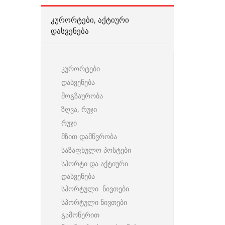
ᲙᲣᲠᲝᲠᲢᲔᲑᲘ, ᲐᲥᲢᲘᲣᲠᲘ
ᲓᲐᲡᲕᲔᲜᲔᲑᲐ
კურორტები
დასვენება
მოგზაურობა
ზღვა, რუჯი
რუჯი
მზით დამწვრობა
საზაფხულო პოსტები
სპორტი და აქტიური
დასვენება
სპორტული ნივთები
სპორტული ნივთები
გამოწერით