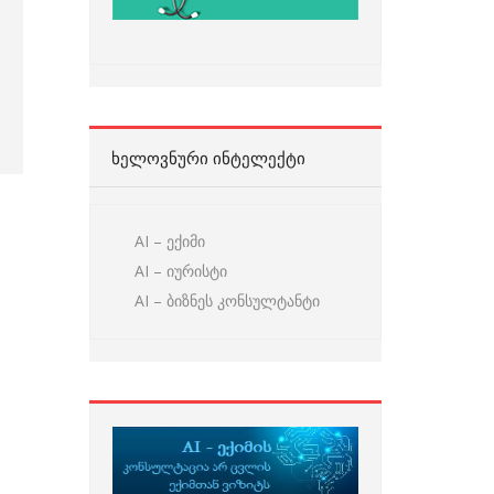
ᲮᲔᲚᲝᲕᲜᲣᲠᲘ ᲘᲜᲢᲔᲚᲔᲥᲢᲘ
AI – ექიმი
AI – იურისტი
AI – ბიზნეს კონსულტანტი