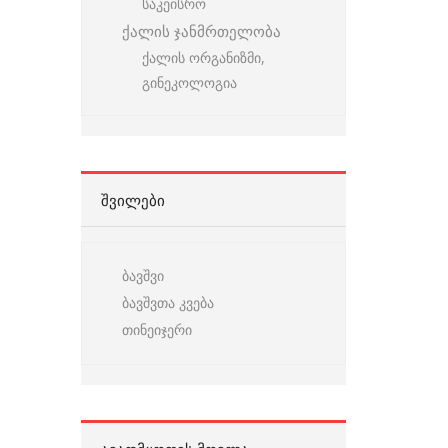
საკეისრო
ქალის ჯანმრთელობა
ქალის ორგანიზმი,
გინეკოლოგია
ᲨᲕᲘᲚᲔᲑᲘ
ბავშვი
ბავშვთა კვება
თინეიჯერი