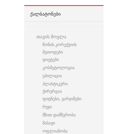
ᲥᲐᲚᲑᲐᲢᲝᲜᲔᲑᲘ
თავის მოვლა
წონის კორექვიის
მეთოდები
დიეტები
კოსმეტოლოგია
ეპილაცია
პლასტიკური
ქირურგია
ფიტნესი, ვარჯიშები
რუჯი
მზით დამწვრობა
მასაჟი
ოფლიანობა