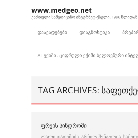
Skip
www.medgeo.net
to
ქართული სამედიცინო ინტერნეტ-ქსელი, 1996 წლიდან
content
დაავადებები
დიაგნოსტიკა
პრეპა
AI-ექიმი . ციფრული ექიმი ხელოვნური ინტ
TAG ARCHIVES: ᲡᲐᲤᲔᲗᲥ
ᲤᲠᲔᲘᲡ ᲡᲘᲜᲓᲠᲝᲛᲘ
ლალი დათეშიძე, არჩილ შენგელია. სამედ