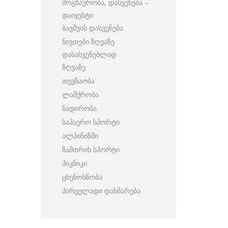
მოგზაურობა, დასვენება –
დაიჯესტი
ბავშვის დასვენება
ნივთები ზღვაზე
დასასვენებლად
ზღვაზე
თევზაობა
ლაშქრობა
ნადირობა
საჰაერო სპორტი
ალპინიზმი
ზამთრის სპორტი
პიკნიკი
ცხენოსნობა
პირველადი დახმარება